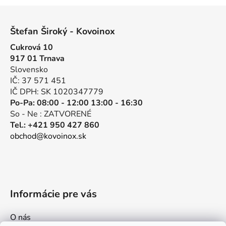
Z
á
Štefan Široký - Kovoinox
p
Cukrová 10
ä
917 01 Trnava
t
Slovensko
i
IČ: 37 571 451
e
IČ DPH: SK 1020347779
Po-Pa: 08:00 - 12:00 13:00 - 16:30
So - Ne : ZATVORENÉ
Tel.: +421 950 427 860
obchod@kovoinox.sk
Informácie pre vás
O nás