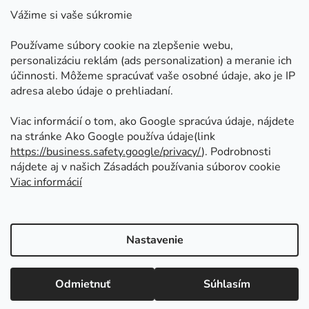
Kontakt
Vážime si vaše súkromie
Doprava a platby
Používame súbory cookie na zlepšenie webu,
Ako nakupovať
personalizáciu reklám (ads personalization) a meranie ich
Obchodné podmienky
účinnosti. Môžeme spracúvať vaše osobné údaje, ako je IP
adresa alebo údaje o prehliadaní.
Ochrana osobných údajov
Odstúpenie od zmluvy
Viac informácií o tom, ako Google spracúva údaje, nájdete
na stránke Ako Google používa údaje(link
https://business.safety.google/privacy/
⁩). Podrobnosti
Prijímame online platby
nájdete aj v našich Zásadách používania súborov cookie
Viac informácií
Nastavenie
Vytvoril Shoptet
Copyright 2026
Kovoinoxshop.sk - všetko pre
Odmietnuť
Súhlasím
zábradlia, brány a ploty
. Všetky práva vyhradené.
Upraviť nastavenie cookies