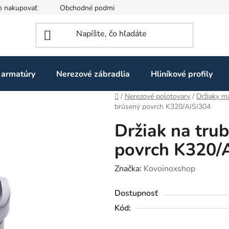
o nakupovať
Obchodné podmienky
Ochrana osobných údaj
 armatúry
Nerezové zábradlia
Hliníkové profily
Domov
/
Nerezové polotovary
/
Držiaky m
brúsený povrch K320/AISI304
Držiak na tru
povrch K320/
Značka:
Kovoinoxshop
Dostupnosť
Kód: