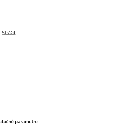
Strážiť
točné parametre