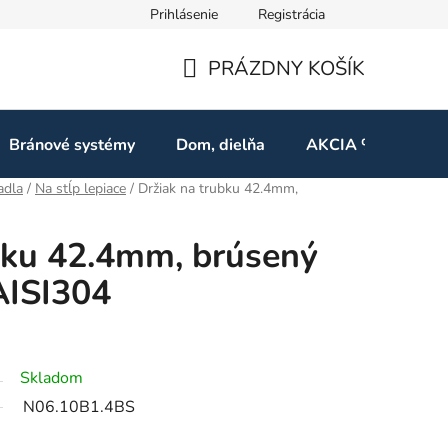
Prihlásenie
Registrácia
ov
Odstúpenie od zmluvy
PRÁZDNY KOŠÍK
NÁKUPNÝ
KOŠÍK
Bránové systémy
Dom, dielňa
AKCIA %
Kon
adla
/
Na stĺp lepiace
/
Držiak na trubku 42.4mm,
bku 42.4mm, brúsený
AISI304
Skladom
N06.10B1.4BS