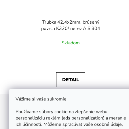
Trubka 42,4x2mm, brúsený
povrch K320/ nerez AISI304
Skladom
DETAIL
Vážime si vaše súkromie
Z
á
Používame súbory cookie na zlepšenie webu,
Štefan Široký - Kovoinox
p
personalizáciu reklám (ads personalization) a meranie
Cukrová 10
ich účinnosti. Môžeme spracúvať vaše osobné údaje,
ä
917 01 Trnava