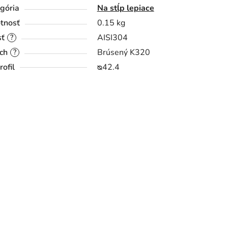
gória
Na stĺp lepiace
tnosť
0.15 kg
sť
AISI304
?
ch
Brúsený K320
?
rofil
ᴓ42.4