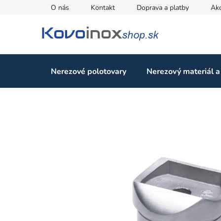
Prejsť
O nás
Kontakt
Doprava a platby
Ak
na
obsah
Nerezové polotovary
Nerezový materiál a