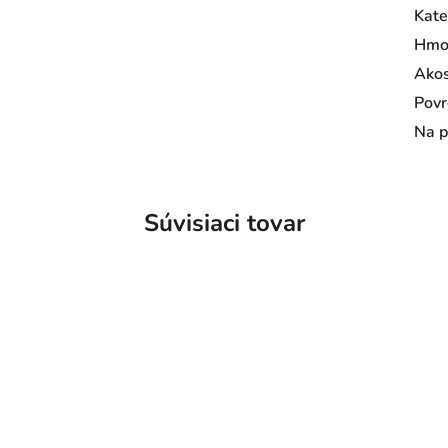
Kate
Hmo
Ako
Povr
Na p
Súvisiaci tovar