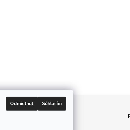
Odmietnuť
Súhlasím
Informácie pre vás
O nás