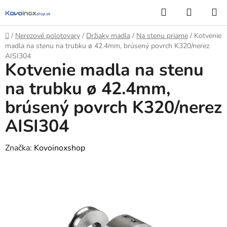
Prejsť
Hľadať
NÁKUP
na
KOŠÍK
obsah
Domov
/
Nerezové polotovary
/
Držiaky madla
/
Na stenu priame
/
Kotvenie
madla na stenu na trubku ø 42.4mm, brúsený povrch K320/nerez
AISI304
Kotvenie madla na stenu
na trubku ø 42.4mm,
brúsený povrch K320/nerez
AISI304
Značka:
Kovoinoxshop