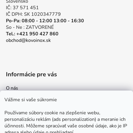
Slovensko
i
IČ: 37 571 451
e
IČ DPH: SK 1020347779
Po-Pa: 08:00 - 12:00 13:00 - 16:30
So - Ne : ZATVORENÉ
Tel.: +421 950 427 860
obchod@kovoinox.sk
Informácie pre vás
O nás
Kontakt
Vážime si vaše súkromie
Doprava a platby
Používame súbory cookie na zlepšenie webu,
Ako nakupovať
personalizáciu reklám (ads personalization) a meranie ich
Obchodné podmienky
účinnosti. Môžeme spracúvať vaše osobné údaje, ako je IP
adresa alebo údaje o prehliadaní.
Ochrana osobných údajov