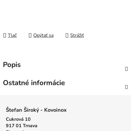
Tlač
Opýtať sa
Strážiť
Popis
Ostatné informácie
Z
á
Štefan Široký - Kovoinox
p
Cukrová 10
ä
917 01 Trnava
t