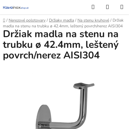
Prejsť
Hľadať
NÁKUP
na
KOŠÍK
obsah
Domov
/
Nerezové polotovary
/
Držiaky madla
/
Na stenu kruhové
/
Držiak
madla na stenu na trubku ø 42.4mm, leštený povrch/nerez AISI304
Držiak madla na stenu na
trubku ø 42.4mm, leštený
povrch/nerez AISI304