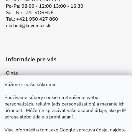
Po-Pa: 08:00 - 12:00 13:00 - 16:30
So - Ne : ZATVORENÉ
Tel.: +421 950 427 860
obchod@kovoinox.sk
Informácie pre vás
O nás
Kontakt
Vážime si vaše súkromie
Doprava a platby
Používame súbory cookie na zlepšenie webu,
Ako nakupovať
personalizáciu reklám (ads personalization) a meranie ich
Obchodné podmienky
účinnosti. Môžeme spracúvať vaše osobné údaje, ako je IP
adresa alebo údaje o prehliadaní.
Ochrana osobných údajov
Odstúpenie od zmluvy
Viac informácií o tom, ako Google spracúva údaje, nájdete