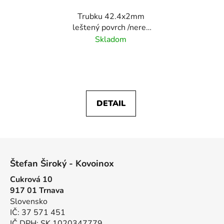
Trubku 42.4x2mm
leštený povrch /nerez
AISI304
Skladom
DETAIL
Z
á
Štefan Široký - Kovoinox
p
Cukrová 10
ä
917 01 Trnava
t
Slovensko
i
IČ: 37 571 451
e
IČ DPH: SK 1020347779