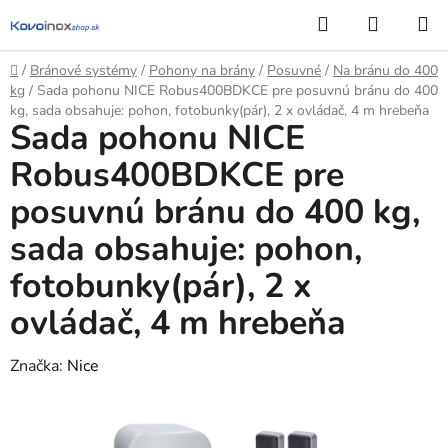
Prejsť
Hľadať
NÁKUP
na
KOŠÍK
obsah
Domov
/
Bránové systémy
/
Pohony na brány
/
Posuvné
/
Na bránu do 400
kg
/
Sada pohonu NICE Robus400BDKCE pre posuvnú bránu do 400
kg, sada obsahuje: pohon, fotobunky(pár), 2 x ovládač, 4 m hrebeňa
Sada pohonu NICE
Robus400BDKCE pre
posuvnú bránu do 400 kg,
sada obsahuje: pohon,
fotobunky(pár), 2 x
ovládač, 4 m hrebeňa
Značka:
Nice