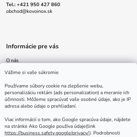
Tel.: +421 950 427 860
obchod@kovoinox.sk
Informácie pre vás
O nás
Kontakt
Vážime si vaše súkromie
Doprava a platby
Používame súbory cookie na zlepšenie webu,
Ako nakupovať
personalizáciu reklám (ads personalization) a meranie ich
Obchodné podmienky
účinnosti. Môžeme spracúvať vaše osobné údaje, ako je IP
adresa alebo údaje o prehliadaní.
Ochrana osobných údajov
Odstúpenie od zmluvy
Viac informácií o tom, ako Google spracúva údaje, nájdete
na stránke Ako Google používa údaje(link
https://business.safety.google/privacy/
⁩). Podrobnosti
Prijímame online platby