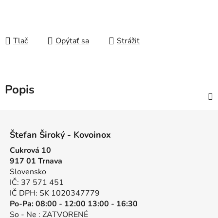
Tlač
Opýtať sa
Strážiť
Popis
Z
á
Štefan Široký - Kovoinox
p
Cukrová 10
ä
917 01 Trnava
t
Slovensko
i
IČ: 37 571 451
e
IČ DPH: SK 1020347779
Po-Pa: 08:00 - 12:00 13:00 - 16:30
So - Ne : ZATVORENÉ