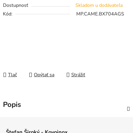
Dostupnosť
Skladom u dodávateľa
Kód:
MP.CAME.BX704AGS
Tlač
Opýtať sa
Strážiť
Popis
Z
á
Štefan Široký - Kovoinox