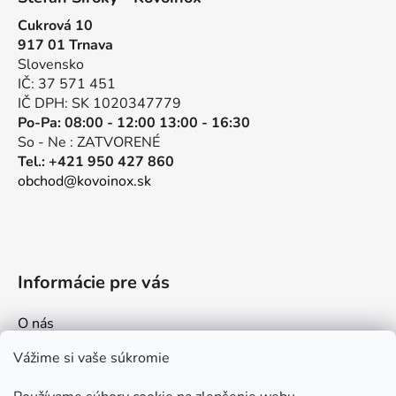
p
Cukrová 10
ä
917 01 Trnava
t
Slovensko
i
IČ: 37 571 451
e
IČ DPH: SK 1020347779
Po-Pa: 08:00 - 12:00 13:00 - 16:30
So - Ne : ZATVORENÉ
Tel.: +421 950 427 860
obchod@kovoinox.sk
Informácie pre vás
O nás
Kontakt
Vážime si vaše súkromie
Doprava a platby