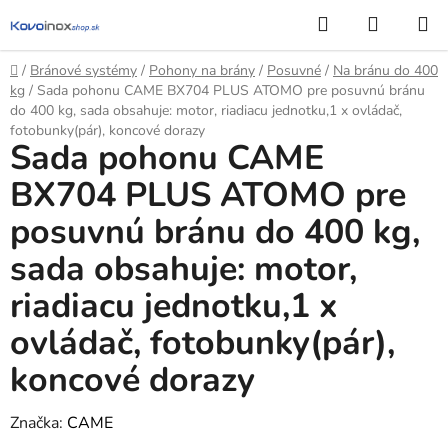
Prejsť
Hľadať
NÁKUP
na
KOŠÍK
obsah
Domov
/
Bránové systémy
/
Pohony na brány
/
Posuvné
/
Na bránu do 400
kg
/
Sada pohonu CAME BX704 PLUS ATOMO pre posuvnú bránu
do 400 kg, sada obsahuje: motor, riadiacu jednotku,1 x ovládač,
fotobunky(pár), koncové dorazy
Sada pohonu CAME
BX704 PLUS ATOMO pre
posuvnú bránu do 400 kg,
sada obsahuje: motor,
riadiacu jednotku,1 x
ovládač, fotobunky(pár),
koncové dorazy
Značka:
CAME