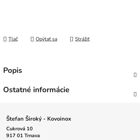
Tlač
Opýtať sa
Strážiť
Popis
Ostatné informácie
Z
á
Štefan Široký - Kovoinox
p
Cukrová 10
ä
917 01 Trnava
t