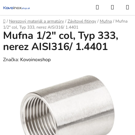
Prejsť
Hľadať
NÁKUP
na
KOŠÍK
obsah
Domov
/
Nerezový materiál a armatúry
/
Závitové fitingy
/
Mufna
/
Mufna
1/2″ col, Typ 333, nerez AISI316/ 1.4401
Mufna 1/2″ col, Typ 333,
nerez AISI316/ 1.4401
Značka:
Kovoinoxshop