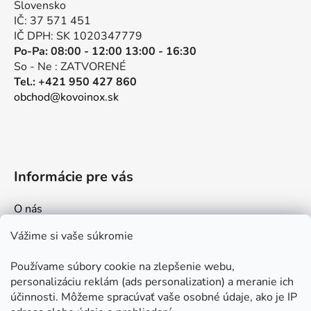
Slovensko
i
IČ: 37 571 451
e
IČ DPH: SK 1020347779
Po-Pa: 08:00 - 12:00 13:00 - 16:30
So - Ne : ZATVORENÉ
Tel.: +421 950 427 860
obchod@kovoinox.sk
Informácie pre vás
O nás
Kontakt
Vážime si vaše súkromie
Doprava a platby
Používame súbory cookie na zlepšenie webu,
Ako nakupovať
personalizáciu reklám (ads personalization) a meranie ich
Obchodné podmienky
účinnosti. Môžeme spracúvať vaše osobné údaje, ako je IP