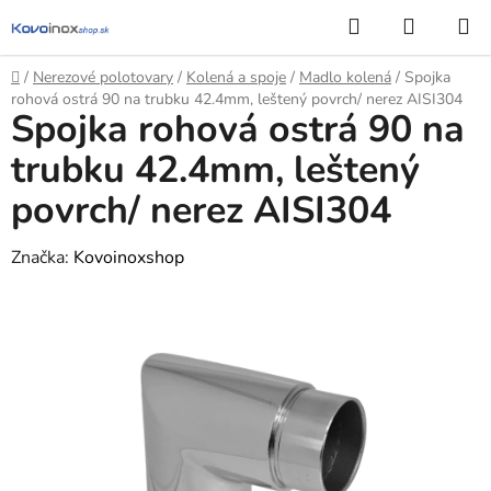
Prejsť
Hľadať
NÁKUP
na
KOŠÍK
obsah
Domov
/
Nerezové polotovary
/
Kolená a spoje
/
Madlo kolená
/
Spojka
rohová ostrá 90 na trubku 42.4mm, leštený povrch/ nerez AISI304
Spojka rohová ostrá 90 na
trubku 42.4mm, leštený
povrch/ nerez AISI304
Značka:
Kovoinoxshop