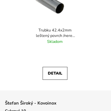
Trubku 42.4x2mm
leštený povrch /nerez
AISI304
Skladom
DETAIL
Z
á
Štefan Široký - Kovoinox
p