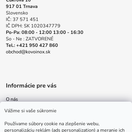
Cukrová 10
ä
917 01 Trnava
t
Slovensko
i
IČ: 37 571 451
e
IČ DPH: SK 1020347779
Po-Pa: 08:00 - 12:00 13:00 - 16:30
So - Ne : ZATVORENÉ
Tel.: +421 950 427 860
obchod@kovoinox.sk
Informácie pre vás
O nás
Kontakt
Vážime si vaše súkromie
Doprava a platby
Používame súbory cookie na zlepšenie webu,
Ako nakupovať
personalizáciu reklám (ads personalization) a meranie ich