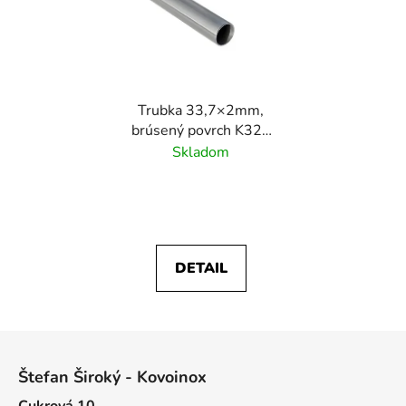
Trubka 33,7×2mm,
brúsený povrch K320
/nerez AISI304
Skladom
DETAIL
Z
á
Štefan Široký - Kovoinox
p