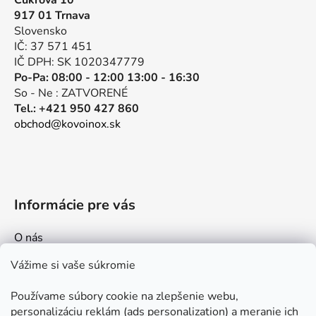
Cukrová 10
ä
917 01 Trnava
t
Slovensko
i
IČ: 37 571 451
e
IČ DPH: SK 1020347779
Po-Pa: 08:00 - 12:00 13:00 - 16:30
So - Ne : ZATVORENÉ
Tel.: +421 950 427 860
obchod@kovoinox.sk
Informácie pre vás
O nás
Kontakt
Vážime si vaše súkromie
Doprava a platby
Používame súbory cookie na zlepšenie webu,
Ako nakupovať
personalizáciu reklám (ads personalization) a meranie ich