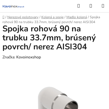
Prejsť
Hľadať
NÁKUP
na
KOŠÍK
obsah
Domov
/
Nerezové polotovary
/
Kolená a spoje
/
Madlo kolená
/
Spojka
rohová 90 na trubku 33.7mm, brúsený povrch/ nerez AISI304
Spojka rohová 90 na
trubku 33.7mm, brúsený
povrch/ nerez AISI304
Značka:
Kovoinoxshop