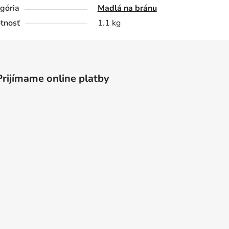
gória
Madlá na bránu
tnosť
1.1 kg
Prijímame online platby