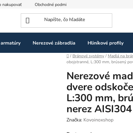
o nakupovať
Obchodné podmienky
Ochrana osobných údaj
 armatúry
Nerezové zábradlia
Hliníkové profily
Domov
/
Bránové systémy
/
Madlá na brá
obojstranné, L:300 mm, brúsený po
Nerezové mad
dvere odskoče
L:300 mm, br
nerez AISI304
Značka:
Kovoinoxshop