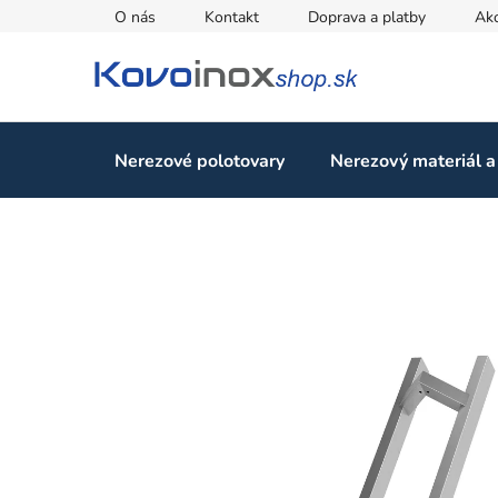
Prejsť
O nás
Kontakt
Doprava a platby
Ak
na
obsah
Nerezové polotovary
Nerezový materiál a