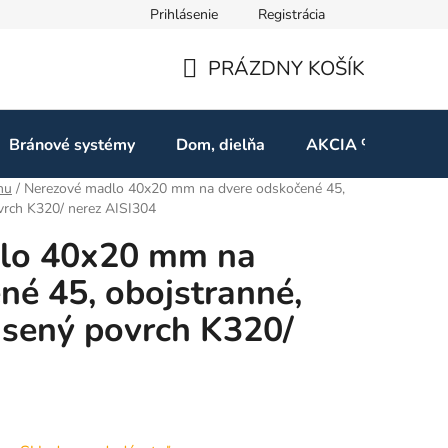
Prihlásenie
Registrácia
ov
Odstúpenie od zmluvy
PRÁZDNY KOŠÍK
NÁKUPNÝ
KOŠÍK
Bránové systémy
Dom, dielňa
AKCIA %
Kon
nu
/
Nerezové madlo 40x20 mm na dvere odskočené 45,
vrch K320/ nerez AISI304
lo 40x20 mm na
né 45, obojstranné,
úsený povrch K320/