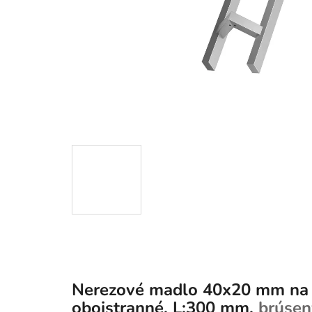
Nerezové madlo 40x20 mm na 
obojstranné, L:300 mm,
brúsen