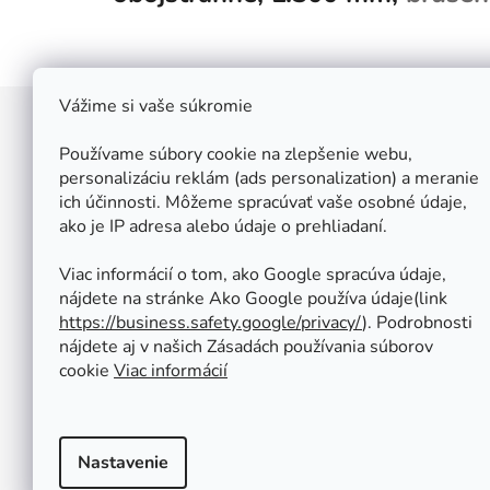
Vážime si vaše súkromie
Z
á
Používame súbory cookie na zlepšenie webu,
Štefan Široký - Kovoinox
p
personalizáciu reklám (ads personalization) a meranie
Cukrová 10
ich účinnosti. Môžeme spracúvať vaše osobné údaje,
ä
917 01 Trnava
ako je IP adresa alebo údaje o prehliadaní.
t
Slovensko
i
IČ: 37 571 451
Viac informácií o tom, ako Google spracúva údaje,
IČ DPH: SK 1020347779
e
nájdete na stránke Ako Google používa údaje(link
Po-Pa: 08:00 - 12:00 13:00 - 16:30
https://business.safety.google/privacy/
⁩). Podrobnosti
So - Ne : ZATVORENÉ
nájdete aj v našich Zásadách používania súborov
Tel.: +421 950 427 860
cookie
Viac informácií
obchod@kovoinox.sk
Nastavenie