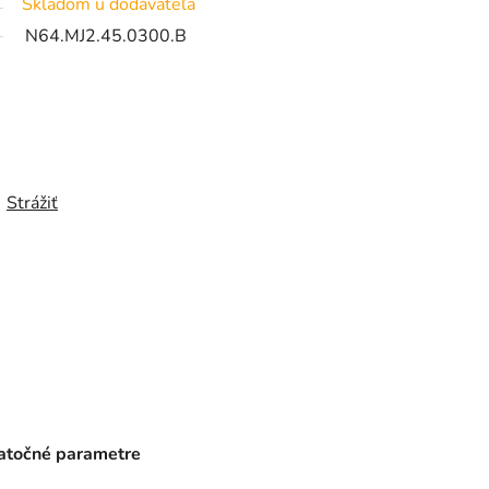
Skladom u dodávateľa
N64.MJ2.45.0300.B
Strážiť
točné parametre