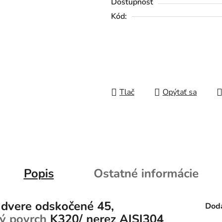
Dostupnosť
Kód:
Tlač
Opýtať sa
Popis
Ostatné informácie
dvere odskočené 45,
Doda
ý povrch
K320/ nerez AISI304