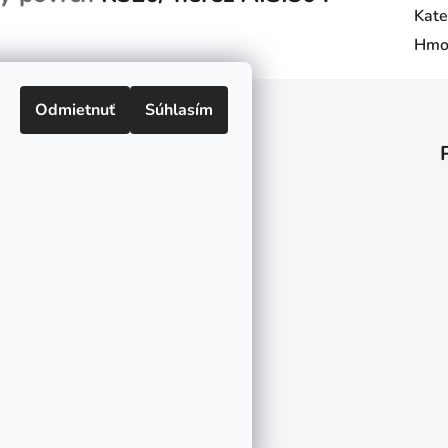
Kate
Hmo
Odmietnuť
Súhlasím
Informácie pre vás
O nás
Kontakt
Doprava a platby
Ako nakupovať
Obchodné podmienky
Ochrana osobných údajov
Odstúpenie od zmluvy