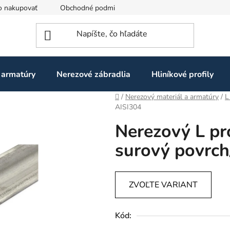
o nakupovať
Obchodné podmienky
Ochrana osobných údaj
 armatúry
Nerezové zábradlia
Hliníkové profily
Domov
/
Nerezový materiál a armatúry
/
L
AISI304
Nerezový L p
surový povrch
ZVOĽTE VARIANT
Kód: