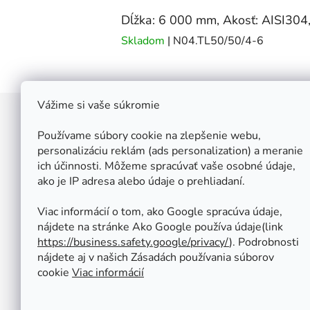
Dĺžka: 6 000 mm, Akosť: AISI304,
Skladom
| N04.TL50/50/4-6
Vážime si vaše súkromie
Z
á
Používame súbory cookie na zlepšenie webu,
Štefan Široký - Kovoinox
p
personalizáciu reklám (ads personalization) a meranie
Cukrová 10
ich účinnosti. Môžeme spracúvať vaše osobné údaje,
ä
917 01 Trnava
ako je IP adresa alebo údaje o prehliadaní.
t
Slovensko
i
IČ: 37 571 451
Viac informácií o tom, ako Google spracúva údaje,
IČ DPH: SK 1020347779
e
nájdete na stránke Ako Google používa údaje(link
Po-Pa: 08:00 - 12:00 13:00 - 16:30
https://business.safety.google/privacy/
⁩). Podrobnosti
So - Ne : ZATVORENÉ
nájdete aj v našich Zásadách používania súborov
Tel.: +421 950 427 860
cookie
Viac informácií
obchod@kovoinox.sk