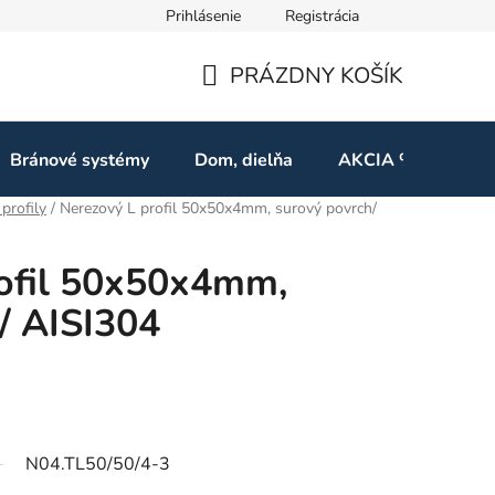
Prihlásenie
Registrácia
ov
Odstúpenie od zmluvy
PRÁZDNY KOŠÍK
NÁKUPNÝ
KOŠÍK
Bránové systémy
Dom, dielňa
AKCIA %
Kon
 profily
/
Nerezový L profil 50x50x4mm, surový povrch/
rofil 50x50x4mm,
/ AISI304
N04.TL50/50/4-3