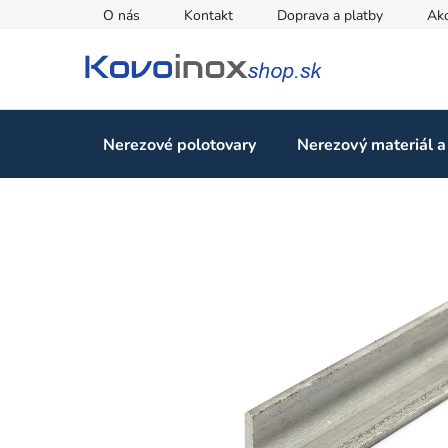
Prejsť
O nás
Kontakt
Doprava a platby
Ak
na
obsah
Nerezové polotovary
Nerezový materiál a