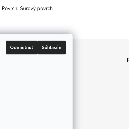
 Povrch: Surový povrch
Odmietnuť
Súhlasím
Informácie pre vás
O nás
Kontakt
Doprava a platby
Ako nakupovať
Obchodné podmienky
Ochrana osobných údajov
Odstúpenie od zmluvy