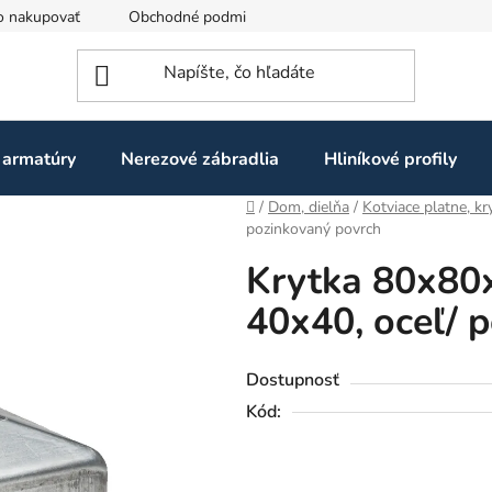
o nakupovať
Obchodné podmienky
Ochrana osobných údaj
 armatúry
Nerezové zábradlia
Hliníkové profily
Domov
/
Dom, dielňa
/
Kotviace platne, kr
pozinkovaný povrch
Krytka 80x80
40x40, oceľ/ 
Dostupnosť
Kód: