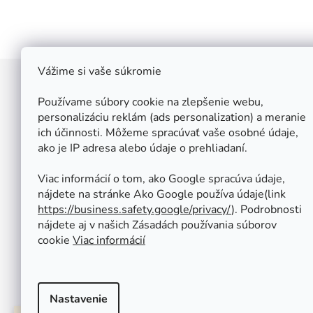
Vážime si vaše súkromie
Z
á
Používame súbory cookie na zlepšenie webu,
Štefan Široký - Kovoinox
p
personalizáciu reklám (ads personalization) a meranie
Cukrová 10
ich účinnosti. Môžeme spracúvať vaše osobné údaje,
ä
917 01 Trnava
ako je IP adresa alebo údaje o prehliadaní.
t
Slovensko
i
IČ: 37 571 451
Viac informácií o tom, ako Google spracúva údaje,
IČ DPH: SK 1020347779
e
nájdete na stránke Ako Google používa údaje(link
Po-Pa: 08:00 - 12:00 13:00 - 16:30
https://business.safety.google/privacy/
⁩). Podrobnosti
So - Ne : ZATVORENÉ
nájdete aj v našich Zásadách používania súborov
Tel.: +421 950 427 860
cookie
Viac informácií
obchod@kovoinox.sk
Nastavenie