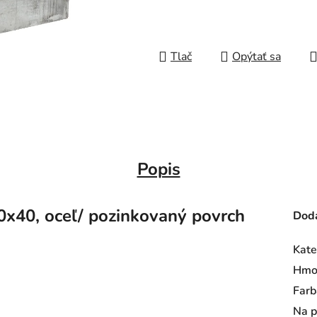
Tlač
Opýtať sa
Popis
x40, oceľ/ pozinkovaný povrch
Doda
Kate
Hmo
Farb
Na p