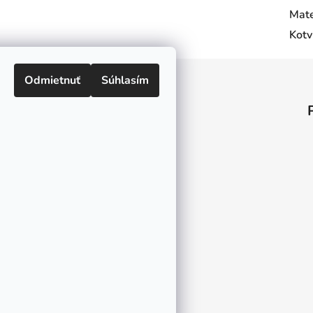
Mate
Kotv
Odmietnuť
Súhlasím
Informácie pre vás
O nás
Kontakt
Doprava a platby
Ako nakupovať
Obchodné podmienky
Ochrana osobných údajov
Odstúpenie od zmluvy