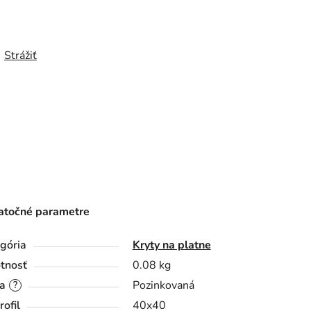
Strážiť
točné parametre
gória
Kryty na platne
tnosť
0.08 kg
a
Pozinkovaná
?
rofil
40x40