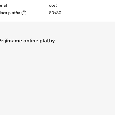
riál
oceľ
iaca platňa
80x80
?
Prijímame online platby