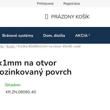
Prihlásenie
Registrácia
ov
Odstúpenie od zmluvy
PRÁZDNY KOŠÍK
NÁKUPNÝ
KOŠÍK
Bránové systémy
Dom, dielňa
AKCIA %
Kon
yty
/
Kryty
/
Krytka 80x80x1mm na otvor 40x40, oceľ/
x1mm na otvor
pozinkovaný povrch
Skladom
KR.ZN.08080.40