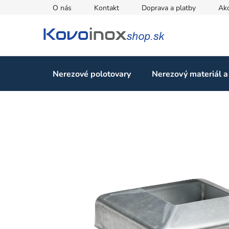
Prejsť
O nás
Kontakt
Doprava a platby
Ak
na
obsah
Nerezové polotovary
Nerezový materiál a