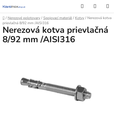
Prejsť
Hľadať
NÁKUP
na
KOŠÍK
obsah
Domov
/
Nerezové polotovary
/
Spojovací materiál
/
Kotvy
/
Nerezová kotva
prievlačná 8/92 mm /AISI316
Nerezová kotva prievlačná
8/92 mm /AISI316