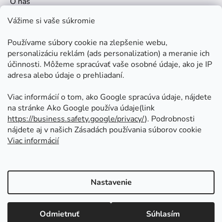
O nás
Kontakt
Vážime si vaše súkromie
Doprava a platby
Používame súbory cookie na zlepšenie webu,
Ako nakupovať
personalizáciu reklám (ads personalization) a meranie ich
Obchodné podmienky
účinnosti. Môžeme spracúvať vaše osobné údaje, ako je IP
adresa alebo údaje o prehliadaní.
Ochrana osobných údajov
Odstúpenie od zmluvy
Viac informácií o tom, ako Google spracúva údaje, nájdete
na stránke Ako Google používa údaje(link
https://business.safety.google/privacy/
⁩). Podrobnosti
Prijímame online platby
nájdete aj v našich Zásadách používania súborov cookie
Viac informácií
Nastavenie
Vytvoril Shoptet
Copyright 2026
Kovoinoxshop.sk - všetko pre
Odmietnuť
Súhlasím
zábradlia, brány a ploty
. Všetky práva vyhradené.