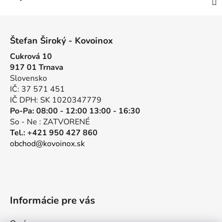
Z
á
Štefan Široký - Kovoinox
p
Cukrová 10
ä
917 01 Trnava
t
Slovensko
i
IČ: 37 571 451
e
IČ DPH: SK 1020347779
Po-Pa: 08:00 - 12:00 13:00 - 16:30
So - Ne : ZATVORENÉ
Tel.: +421 950 427 860
obchod@kovoinox.sk
Informácie pre vás