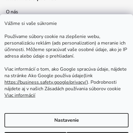
O nás
Kontakt
Vážime si vaše súkromie
Doprava a platby
Používame súbory cookie na zlepšenie webu,
Ako nakupovať
personalizáciu reklám (ads personalization) a meranie ich
Obchodné podmienky
účinnosti. Môžeme spracúvať vaše osobné údaje, ako je IP
adresa alebo údaje o prehliadaní.
Ochrana osobných údajov
Odstúpenie od zmluvy
Viac informácií o tom, ako Google spracúva údaje, nájdete
na stránke Ako Google používa údaje(link
https://business.safety.google/privacy/
⁩). Podrobnosti
Prijímame online platby
nájdete aj v našich Zásadách používania súborov cookie
Viac informácií
Nastavenie
Vytvoril Shoptet