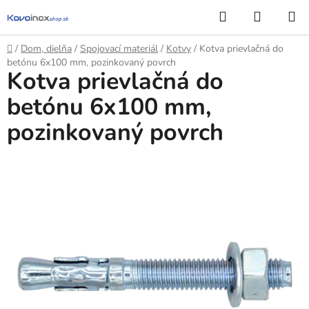
Prejsť
Hľadať
NÁKUP
na
KOŠÍK
obsah
Domov
/
Dom, dielňa
/
Spojovací materiál
/
Kotvy
/
Kotva prievlačná do
betónu 6x100 mm, pozinkovaný povrch
Kotva prievlačná do
betónu 6x100 mm,
pozinkovaný povrch