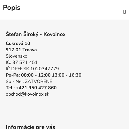
Popis
Z
á
Štefan Široký - Kovoinox
p
Cukrová 10
ä
917 01 Trnava
t
Slovensko
i
IČ: 37 571 451
e
IČ DPH: SK 1020347779
Po-Pa: 08:00 - 12:00 13:00 - 16:30
So - Ne : ZATVORENÉ
Tel.: +421 950 427 860
obchod@kovoinox.sk
Informácie pre vás