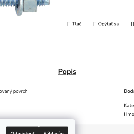
Tlač
Opýtať sa
Popis
ovaný povrch
Doda
Kate
Hmo
Odmietnuť
Súhlasím