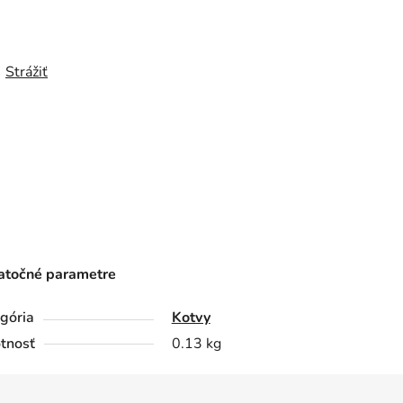
Strážiť
točné parametre
gória
Kotvy
tnosť
0.13 kg