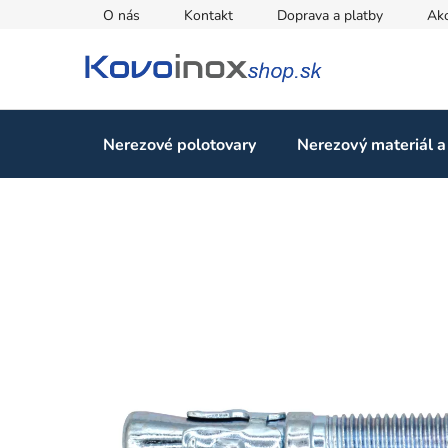
Prejsť
O nás
Kontakt
Doprava a platby
Ak
na
obsah
Nerezové polotovary
Nerezový materiál a