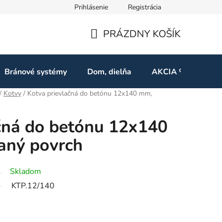
Prihlásenie
Registrácia
ov
Odstúpenie od zmluvy
PRÁZDNY KOŠÍK
NÁKUPNÝ
KOŠÍK
Bránové systémy
Dom, dielňa
AKCIA %
Kon
/
Kotvy
/
Kotva prievlačná do betónu 12x140 mm,
čná do betónu 12x140
aný povrch
Skladom
KTP.12/140