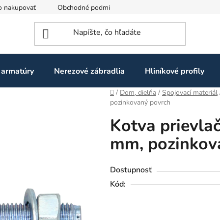
o nakupovať
Obchodné podmienky
Ochrana osobných údaj
 armatúry
Nerezové zábradlia
Hliníkové profily
Domov
/
Dom, dielňa
/
Spojovací materiál
pozinkovaný povrch
Kotva prievla
mm, pozinkov
Dostupnosť
Kód: