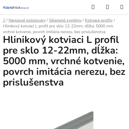
Prejsť
Hľadať
NÁKUP
na
KOŠÍK
obsah
Domov
/
Nerezové polotovary
/
Sklenené systémy
/
Kotviace profily
/
Hlinikový kotviaci L profil pre sklo 12-22mm, dĺžka: 5000 mm,
vrchné kotvenie, povrch imitácia nerezu, bez prislušenstva
Hlinikový kotviaci L profil
pre sklo 12-22mm, dĺžka:
5000 mm, vrchné kotvenie,
povrch imitácia nerezu, bez
prislušenstva