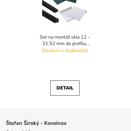
Set na montáž skla 12 -
21.52 mm do profilu,
dĺžka 5m, vhodné na
Skladom u dodávateľa
všetky hlinikové
kotviace profily bez
naklápania skla
DETAIL
Z
á
Štefan Široký - Kovoinox
p