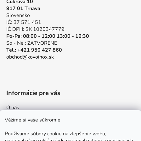
Cukrová 10
ä
917 01 Trnava
t
Slovensko
i
IČ: 37 571 451
e
IČ DPH: SK 1020347779
Po-Pa: 08:00 - 12:00 13:00 - 16:30
So - Ne : ZATVORENÉ
Tel.: +421 950 427 860
obchod@kovoinox.sk
Informácie pre vás
O nás
Kontakt
Vážime si vaše súkromie
Doprava a platby
Používame súbory cookie na zlepšenie webu,
Ako nakupovať
personalizáciu reklám (ads personalization) a meranie ich