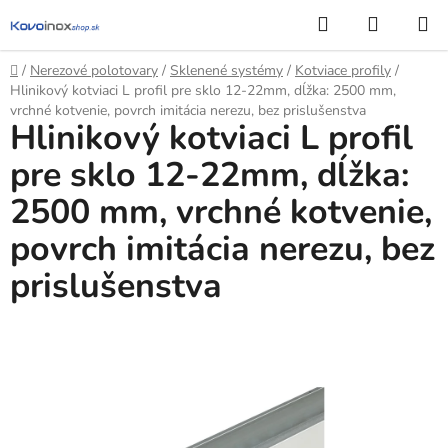
Prejsť
Hľadať
NÁKUP
na
KOŠÍK
obsah
Domov
/
Nerezové polotovary
/
Sklenené systémy
/
Kotviace profily
/
Hlinikový kotviaci L profil pre sklo 12-22mm, dĺžka: 2500 mm,
vrchné kotvenie, povrch imitácia nerezu, bez prislušenstva
Hlinikový kotviaci L profil
pre sklo 12-22mm, dĺžka:
2500 mm, vrchné kotvenie,
povrch imitácia nerezu, bez
prislušenstva