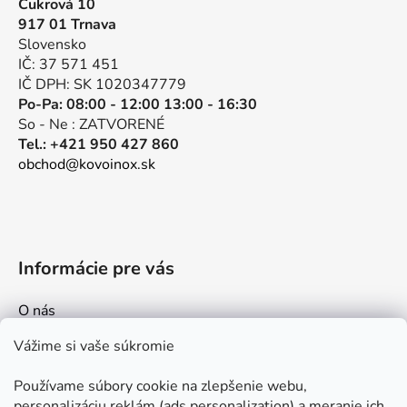
Cukrová 10
ä
917 01 Trnava
t
Slovensko
i
IČ: 37 571 451
e
IČ DPH: SK 1020347779
Po-Pa: 08:00 - 12:00 13:00 - 16:30
So - Ne : ZATVORENÉ
Tel.: +421 950 427 860
obchod@kovoinox.sk
Informácie pre vás
O nás
Kontakt
Vážime si vaše súkromie
Doprava a platby
Používame súbory cookie na zlepšenie webu,
Ako nakupovať
personalizáciu reklám (ads personalization) a meranie ich