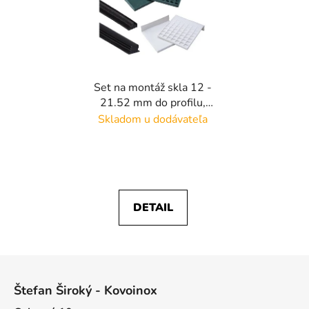
Set na montáž skla 12 -
21.52 mm do profilu,
dĺžka 5m, vhodné na
Skladom u dodávateľa
všetky hlinikové
kotviace profily bez
naklápania skla
DETAIL
Z
á
Štefan Široký - Kovoinox
p