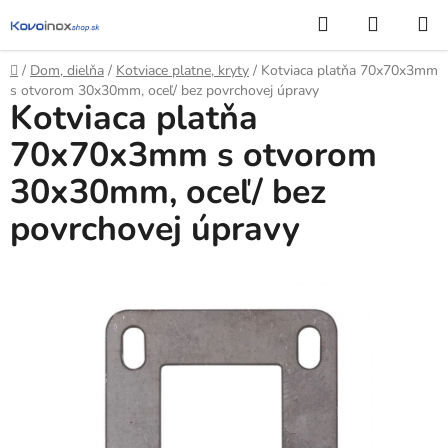
Prejsť
Hľadať
NÁKUP
na
KOŠÍK
obsah
Domov
/
Dom, dielňa
/
Kotviace platne, kryty
/
Kotviaca platňa 70x70x3mm
s otvorom 30x30mm, oceľ/ bez povrchovej úpravy
Kotviaca platňa
70x70x3mm s otvorom
30x30mm, oceľ/ bez
povrchovej úpravy