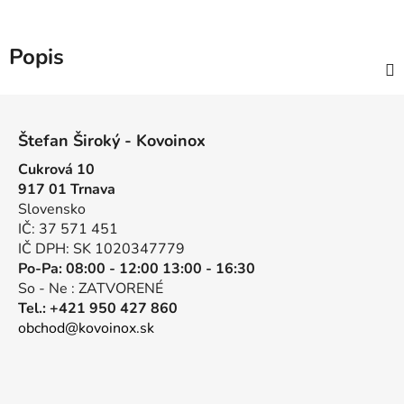
Popis
Z
á
Štefan Široký - Kovoinox
p
Cukrová 10
ä
917 01 Trnava
t
Slovensko
i
IČ: 37 571 451
e
IČ DPH: SK 1020347779
Po-Pa: 08:00 - 12:00 13:00 - 16:30
So - Ne : ZATVORENÉ
Tel.: +421 950 427 860
obchod@kovoinox.sk