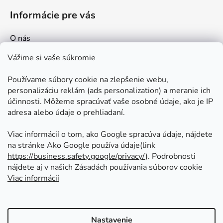
Informácie pre vás
O nás
Kontakt
Vážime si vaše súkromie
Doprava a platby
Používame súbory cookie na zlepšenie webu,
Ako nakupovať
personalizáciu reklám (ads personalization) a meranie ich
Obchodné podmienky
účinnosti. Môžeme spracúvať vaše osobné údaje, ako je IP
adresa alebo údaje o prehliadaní.
Ochrana osobných údajov
Odstúpenie od zmluvy
Viac informácií o tom, ako Google spracúva údaje, nájdete
na stránke Ako Google používa údaje(link
https://business.safety.google/privacy/
⁩). Podrobnosti
Prijímame online platby
nájdete aj v našich Zásadách používania súborov cookie
Viac informácií
Nastavenie