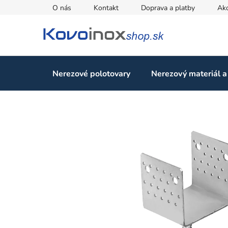
Prejsť
O nás
Kontakt
Doprava a platby
Ak
na
obsah
Nerezové polotovary
Nerezový materiál a