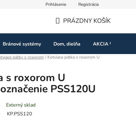
Prihlásenie
Registrácia
ov
Odstúpenie od zmluvy
PRÁZDNY KOŠÍK
NÁKUPNÝ
KOŠÍK
Bránové systémy
Dom, dielňa
AKCIA %
Kon
tviace pätky s roxorom
/
Kotviaca pätka s roxorom U
a s roxorom U
označenie PSS120U
Externý sklad
KP.PSS120