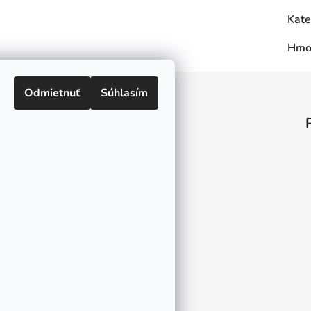
Kate
Hmo
Odmietnuť
Súhlasím
Informácie pre vás
O nás
Kontakt
Doprava a platby
Ako nakupovať
Obchodné podmienky
Ochrana osobných údajov
Odstúpenie od zmluvy