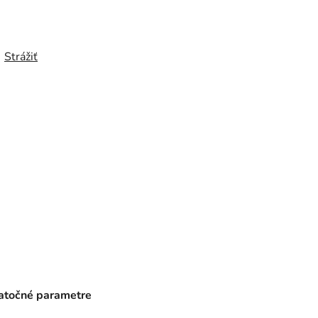
Strážiť
točné parametre