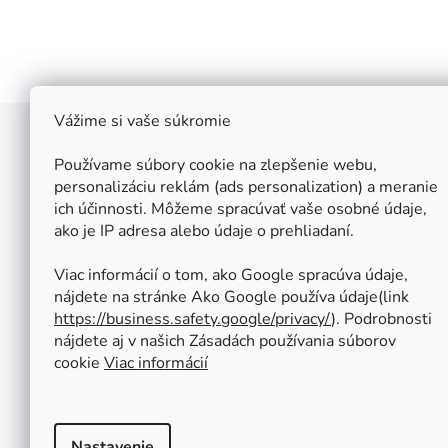
Vážime si vaše súkromie
Z
á
Používame súbory cookie na zlepšenie webu,
Štefan Široký - Kovoinox
p
personalizáciu reklám (ads personalization) a meranie
Cukrová 10
ich účinnosti. Môžeme spracúvať vaše osobné údaje,
ä
917 01 Trnava
ako je IP adresa alebo údaje o prehliadaní.
t
Slovensko
i
IČ: 37 571 451
Viac informácií o tom, ako Google spracúva údaje,
IČ DPH: SK 1020347779
e
nájdete na stránke Ako Google používa údaje(link
Po-Pa: 08:00 - 12:00 13:00 - 16:30
https://business.safety.google/privacy/
⁩). Podrobnosti
So - Ne : ZATVORENÉ
nájdete aj v našich Zásadách používania súborov
Tel.: +421 950 427 860
cookie
Viac informácií
obchod@kovoinox.sk
Nastavenie