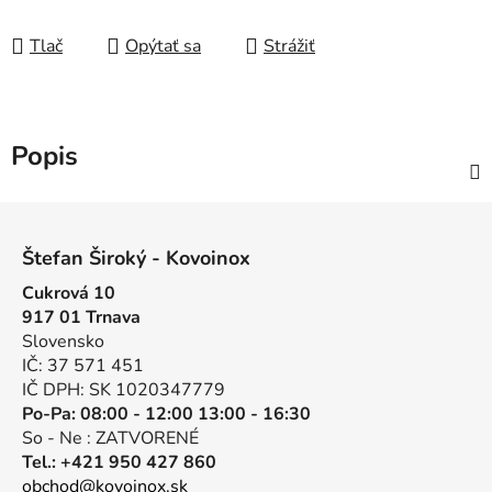
Tlač
Opýtať sa
Strážiť
Popis
Z
á
Štefan Široký - Kovoinox
p
Cukrová 10
ä
917 01 Trnava
t
Slovensko
i
IČ: 37 571 451
e
IČ DPH: SK 1020347779
Po-Pa: 08:00 - 12:00 13:00 - 16:30
So - Ne : ZATVORENÉ
Tel.: +421 950 427 860
obchod@kovoinox.sk