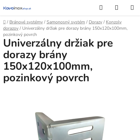
Prejsť
Hľadať
NÁKUP
na
KOŠÍK
obsah
Domov
/
Bránové systémy
/
Samonosný systém
/
Dorazy
/
Konzoly
dorazov
/
Univerzálny držiak pre dorazy brány 150x120x100mm,
pozinkový povrch
Univerzálny držiak pre
dorazy brány
150x120x100mm,
pozinkový povrch