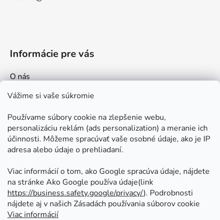
Informácie pre vás
O nás
Kontakt
Vážime si vaše súkromie
Doprava a platby
Používame súbory cookie na zlepšenie webu,
Ako nakupovať
personalizáciu reklám (ads personalization) a meranie ich
Obchodné podmienky
účinnosti. Môžeme spracúvať vaše osobné údaje, ako je IP
adresa alebo údaje o prehliadaní.
Ochrana osobných údajov
Odstúpenie od zmluvy
Viac informácií o tom, ako Google spracúva údaje, nájdete
na stránke Ako Google používa údaje(link
https://business.safety.google/privacy/
⁩). Podrobnosti
Prijímame online platby
nájdete aj v našich Zásadách používania súborov cookie
Viac informácií