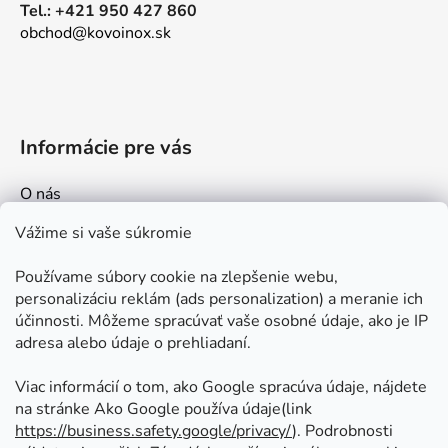
Tel.: +421 950 427 860
obchod@kovoinox.sk
Informácie pre vás
O nás
Kontakt
Vážime si vaše súkromie
Doprava a platby
Používame súbory cookie na zlepšenie webu,
Ako nakupovať
personalizáciu reklám (ads personalization) a meranie ich
Obchodné podmienky
účinnosti. Môžeme spracúvať vaše osobné údaje, ako je IP
adresa alebo údaje o prehliadaní.
Ochrana osobných údajov
Odstúpenie od zmluvy
Viac informácií o tom, ako Google spracúva údaje, nájdete
na stránke Ako Google používa údaje(link
https://business.safety.google/privacy/
⁩). Podrobnosti
Prijímame online platby