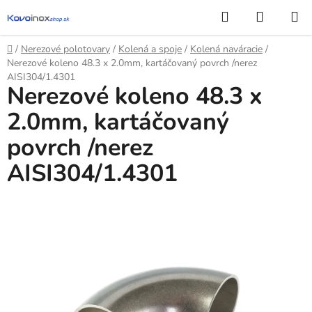
Prejsť
Hľadať
NÁKUP
na
KOŠÍK
obsah
Domov
/
Nerezové polotovary
/
Kolená a spoje
/
Kolená naváracie
/
Nerezové koleno 48.3 x 2.0mm, kartáčovaný povrch /nerez
AISI304/1.4301
Nerezové koleno 48.3 x
2.0mm, kartáčovaný
povrch /nerez
AISI304/1.4301