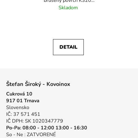
brúsený povrch K320/
nerez AISI304
Skladom
DETAIL
Z
á
Štefan Široký - Kovoinox
p
Cukrová 10
ä
917 01 Trnava
t
Slovensko
i
IČ: 37 571 451
e
IČ DPH: SK 1020347779
Po-Pa: 08:00 - 12:00 13:00 - 16:30
So - Ne : ZATVORENÉ