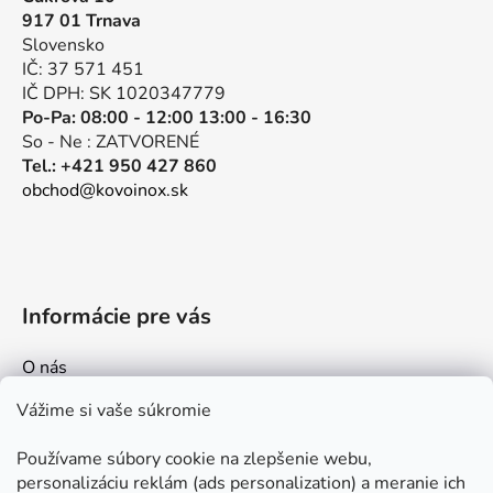
ä
917 01 Trnava
t
Slovensko
i
IČ: 37 571 451
e
IČ DPH: SK 1020347779
Po-Pa: 08:00 - 12:00 13:00 - 16:30
So - Ne : ZATVORENÉ
Tel.: +421 950 427 860
obchod@kovoinox.sk
Informácie pre vás
O nás
Kontakt
Vážime si vaše súkromie
Doprava a platby
Používame súbory cookie na zlepšenie webu,
Ako nakupovať
personalizáciu reklám (ads personalization) a meranie ich