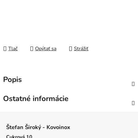
Tlač
Opýtať sa
Strážiť
Popis
Ostatné informácie
Z
á
Štefan Široký - Kovoinox
p
Cukrová 10