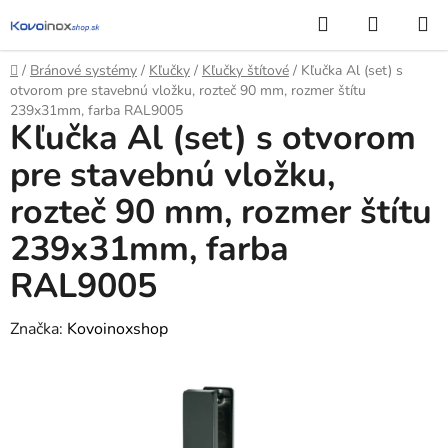
Prejsť
Hľadať
NÁKUP
na
KOŠÍK
obsah
Domov
/
Bránové systémy
/
Kľučky
/
Kľučky štítové
/
Kľučka Al (set) s
otvorom pre stavebnú vložku, rozteč 90 mm, rozmer štítu
239x31mm, farba RAL9005
Kľučka Al (set) s otvorom
pre stavebnú vložku,
rozteč 90 mm, rozmer štítu
239x31mm, farba
RAL9005
Značka:
Kovoinoxshop