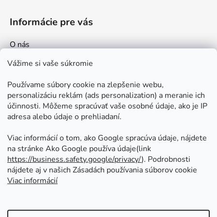
Informácie pre vás
O nás
Kontakt
Vážime si vaše súkromie
Doprava a platby
Používame súbory cookie na zlepšenie webu,
Ako nakupovať
personalizáciu reklám (ads personalization) a meranie ich
Obchodné podmienky
účinnosti. Môžeme spracúvať vaše osobné údaje, ako je IP
adresa alebo údaje o prehliadaní.
Ochrana osobných údajov
Odstúpenie od zmluvy
Viac informácií o tom, ako Google spracúva údaje, nájdete
na stránke Ako Google používa údaje(link
https://business.safety.google/privacy/
⁩). Podrobnosti
Prijímame online platby
nájdete aj v našich Zásadách používania súborov cookie
Viac informácií