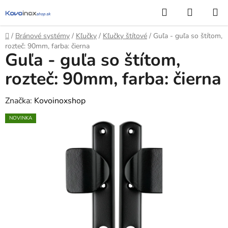
Prejsť
Hľadať
NÁKUP
na
KOŠÍK
obsah
Domov
/
Bránové systémy
/
Kľučky
/
Kľučky štítové
/
Guľa - guľa so štítom,
rozteč: 90mm, farba: čierna
Guľa - guľa so štítom,
rozteč: 90mm, farba: čierna
Značka:
Kovoinoxshop
NOVINKA