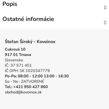
Popis
Ostatné informácie
Z
á
Štefan Široký - Kovoinox
p
Cukrová 10
ä
917 01 Trnava
t
Slovensko
i
IČ: 37 571 451
e
IČ DPH: SK 1020347779
Po-Pa: 08:00 - 12:00 13:00 - 16:30
So - Ne : ZATVORENÉ
Tel.: +421 950 427 860
obchod@kovoinox.sk