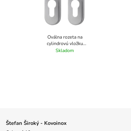
Oválna rozeta na
cylindrovú vložku
(66x32 mm), balenie: 1
Skladom
pár, brúsený povrch
K320/AISI304
Z
á
Štefan Široký - Kovoinox
p