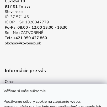
Cukrová 10
ä
917 01 Trnava
t
Slovensko
i
IČ: 37 571 451
e
IČ DPH: SK 1020347779
Po-Pa: 08:00 - 12:00 13:00 - 16:30
So - Ne : ZATVORENÉ
Tel.: +421 950 427 860
obchod@kovoinox.sk
Informácie pre vás
O nás
Kontakt
Vážime si vaše súkromie
Doprava a platby
Používame súbory cookie na zlepšenie webu,
Ako nakupovať
personalizáciu reklám (ads personalization) a meranie ich