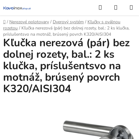
Prejsť
Hľadať
NÁKUP
na
KOŠÍK
obsah
Domov
/
Nerezové polotovary
/
Dverový systém
/
Kľučky s oválnou
rozetou
/
Kľučka nerezová (pár) bez dolnej rozety, bal.: 2 ks klučka,
príslušentsvo na motnáž, brúsený povrch K320/AISI304
Kľučka nerezová (pár) bez
dolnej rozety, bal.: 2 ks
klučka, príslušentsvo na
motnáž, brúsený povrch
K320/AISI304