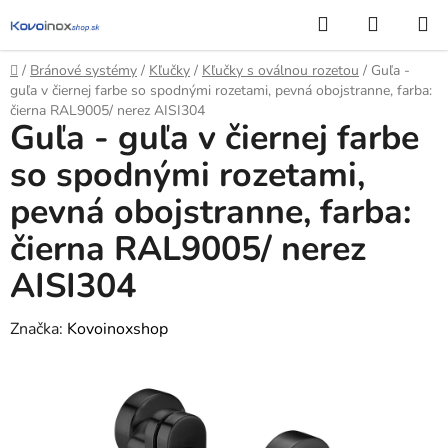
Prejsť
Hľadať
NÁKUP
na
KOŠÍK
obsah
Domov
/
Bránové systémy
/
Kľučky
/
Kľučky s oválnou rozetou
/
Guľa -
guľa v čiernej farbe so spodnými rozetami, pevná obojstranne, farba:
čierna RAL9005/ nerez AISI304
Guľa - guľa v čiernej farbe
so spodnými rozetami,
pevná obojstranne, farba:
čierna RAL9005/ nerez
AISI304
Značka:
Kovoinoxshop