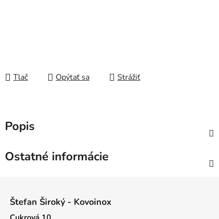
Tlač
Opýtať sa
Strážiť
Popis
Ostatné informácie
Z
á
Štefan Široký - Kovoinox
p
Cukrová 10