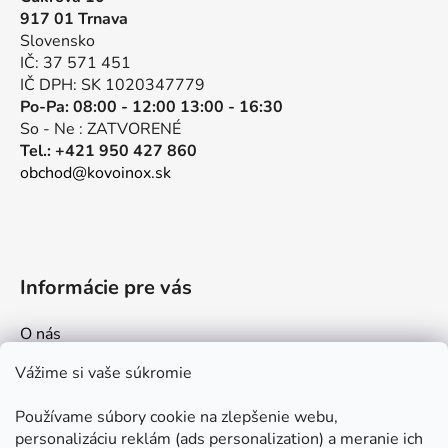
ä
917 01 Trnava
t
Slovensko
i
IČ: 37 571 451
e
IČ DPH: SK 1020347779
Po-Pa: 08:00 - 12:00 13:00 - 16:30
So - Ne : ZATVORENÉ
Tel.: +421 950 427 860
obchod@kovoinox.sk
Informácie pre vás
O nás
Kontakt
Vážime si vaše súkromie
Doprava a platby
Používame súbory cookie na zlepšenie webu,
Ako nakupovať
personalizáciu reklám (ads personalization) a meranie ich