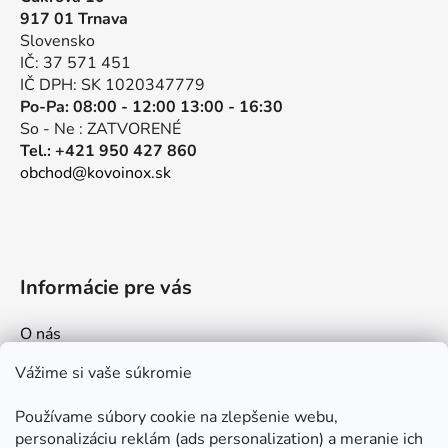
ä
917 01 Trnava
t
Slovensko
i
IČ: 37 571 451
e
IČ DPH: SK 1020347779
Po-Pa: 08:00 - 12:00 13:00 - 16:30
So - Ne : ZATVORENÉ
Tel.: +421 950 427 860
obchod@kovoinox.sk
Informácie pre vás
O nás
Kontakt
Vážime si vaše súkromie
Doprava a platby
Používame súbory cookie na zlepšenie webu,
Ako nakupovať
personalizáciu reklám (ads personalization) a meranie ich