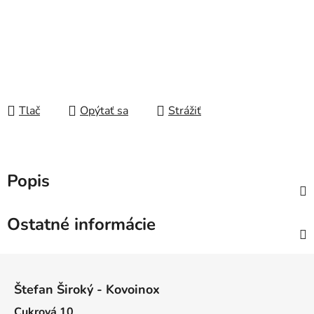
Tlač
Opýtať sa
Strážiť
Popis
Ostatné informácie
Z
á
Štefan Široký - Kovoinox
p
Cukrová 10