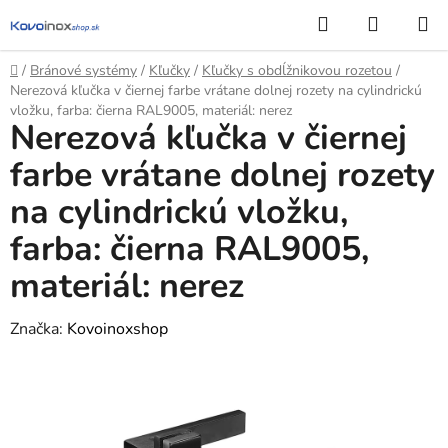
Prejsť
Hľadať
NÁKUP
na
KOŠÍK
obsah
Domov
/
Bránové systémy
/
Kľučky
/
Kľučky s obdĺžnikovou rozetou
/
Nerezová kľučka v čiernej farbe vrátane dolnej rozety na cylindrickú
vložku, farba: čierna RAL9005, materiál: nerez
Nerezová kľučka v čiernej
farbe vrátane dolnej rozety
na cylindrickú vložku,
farba: čierna RAL9005,
materiál: nerez
Značka:
Kovoinoxshop