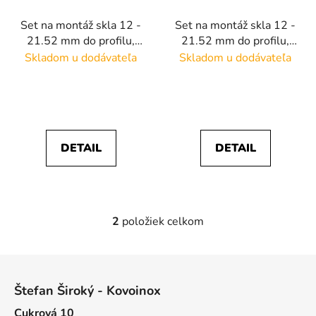
r
Set na montáž skla 12 -
Set na montáž skla 12 -
o
21.52 mm do profilu,
21.52 mm do profilu,
d
dĺžka 2.5 m, vhodné na
dĺžka 5m, vhodné na
Skladom u dodávateľa
Skladom u dodávateľa
u
všetky hlinikové
všetky hlinikové
k
kotviace profily bez
kotviace profily bez
t
naklápania skla
naklápania skla
o
v
DETAIL
DETAIL
2
položiek celkom
O
v
l
Z
á
á
d
Štefan Široký - Kovoinox
p
a
Cukrová 10