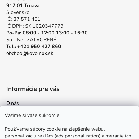
ä
c
917 01 Trnava
t
i
Slovensko
e
i
IČ: 37 571 451
p
e
IČ DPH: SK 1020347779
r
Po-Pa: 08:00 - 12:00 13:00 - 16:30
v
So - Ne : ZATVORENÉ
k
Tel.: +421 950 427 860
y
obchod@kovoinox.sk
v
ý
p
i
s
Informácie pre vás
u
O nás
Kontakt
Vážime si vaše súkromie
Doprava a platby
Používame súbory cookie na zlepšenie webu,
Ako nakupovať
personalizáciu reklám (ads personalization) a meranie ich