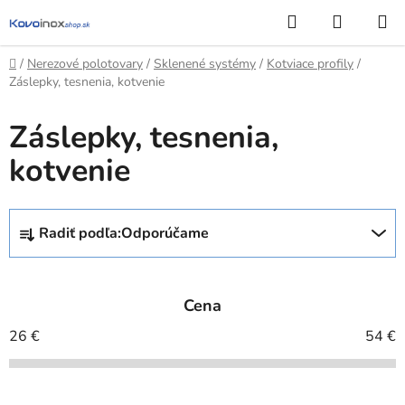
Prejsť
Hľadať
NÁKUP
na
KOŠÍK
obsah
Domov
/
Nerezové polotovary
/
Sklenené systémy
/
Kotviace profily
/
Záslepky, tesnenia, kotvenie
Záslepky, tesnenia,
kotvenie
R
Radiť podľa:
Odporúčame
a
d
e
Cena
n
i
26
€
54
€
e
p