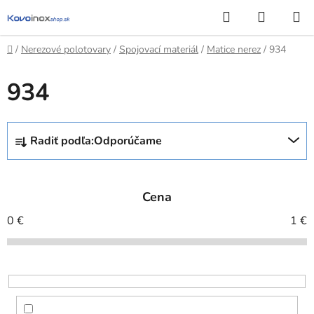
Prejsť
Hľadať
NÁKUP
na
KOŠÍK
obsah
Domov
/
Nerezové polotovary
/
Spojovací materiál
/
Matice nerez
/
934
934
R
Radiť podľa:
Odporúčame
a
d
e
Cena
n
i
0
€
1
€
e
p
r
o
d