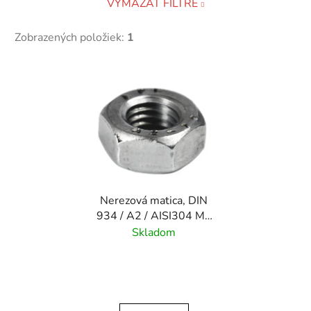
VYMAZAŤ FILTRE
Zobrazených položiek:
1
V
ý
p
i
s
p
r
Nerezová matica, DIN
o
934 / A2 / AISI304 M5
d
– M16
Skladom
u
k
t
o