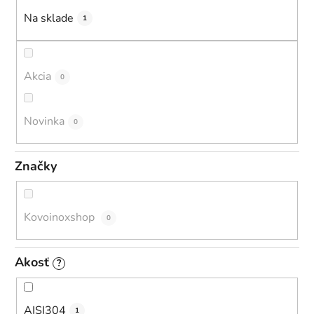
u
Na sklade
1
k
t
o
Akcia
0
v
Novinka
0
Značky
Kovoinoxshop
0
Akosť
?
AISI304
1