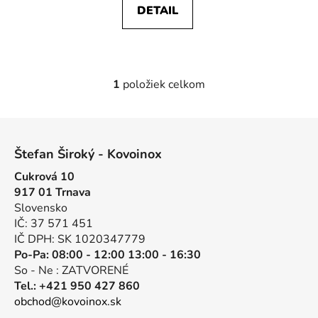
v
DETAIL
1
položiek celkom
O
v
l
Z
á
á
d
Štefan Široký - Kovoinox
p
a
Cukrová 10
ä
c
917 01 Trnava
t
i
Slovensko
e
i
IČ: 37 571 451
p
e
IČ DPH: SK 1020347779
r
Po-Pa: 08:00 - 12:00 13:00 - 16:30
v
So - Ne : ZATVORENÉ
k
Tel.: +421 950 427 860
y
obchod@kovoinox.sk
v