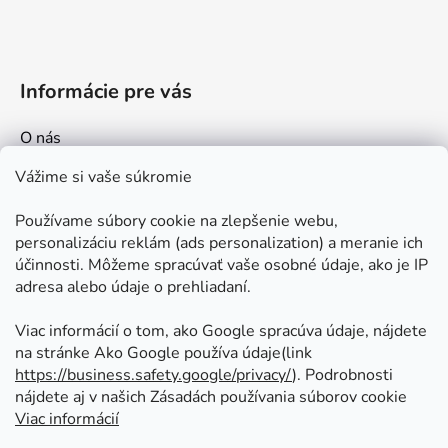
ý
p
i
s
Informácie pre vás
u
O nás
Kontakt
Vážime si vaše súkromie
Doprava a platby
Používame súbory cookie na zlepšenie webu,
Ako nakupovať
personalizáciu reklám (ads personalization) a meranie ich
Obchodné podmienky
účinnosti. Môžeme spracúvať vaše osobné údaje, ako je IP
adresa alebo údaje o prehliadaní.
Ochrana osobných údajov
Odstúpenie od zmluvy
Viac informácií o tom, ako Google spracúva údaje, nájdete
na stránke Ako Google používa údaje(link
https://business.safety.google/privacy/
⁩). Podrobnosti
Prijímame online platby
nájdete aj v našich Zásadách používania súborov cookie
Viac informácií