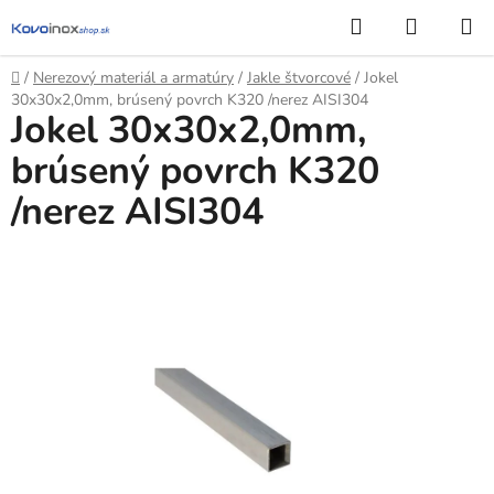
Prejsť
Hľadať
NÁKUP
na
KOŠÍK
obsah
Domov
/
Nerezový materiál a armatúry
/
Jakle štvorcové
/
Jokel
30x30x2,0mm, brúsený povrch K320 /nerez AISI304
Jokel 30x30x2,0mm,
brúsený povrch K320
/nerez AISI304