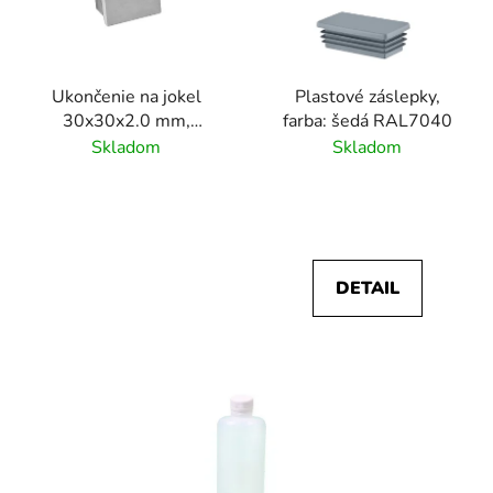
Ukončenie na jokel
Plastové záslepky,
30x30x2.0 mm,
farba: šedá RAL7040
brúsený povrch
Skladom
Skladom
K320/nerez AISI304
DETAIL