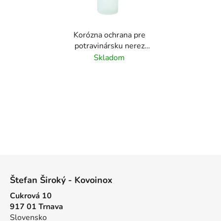
Korózna ochrana pre
potravinársku nerez
0,25 l
Skladom
Z
á
Štefan Široký - Kovoinox
p
Cukrová 10
ä
917 01 Trnava
t
Slovensko