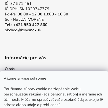
i
IČ: 37 571 451
e
IČ DPH: SK 1020347779
Po-Pa: 08:00 - 12:00 13:00 - 16:30
So - Ne : ZATVORENÉ
Tel.: +421 950 427 860
obchod@kovoinox.sk
Informácie pre vás
O nás
Kontakt
Vážime si vaše súkromie
Doprava a platby
Používame súbory cookie na zlepšenie webu,
Ako nakupovať
personalizáciu reklám (ads personalization) a meranie ich
Obchodné podmienky
účinnosti. Môžeme spracúvať vaše osobné údaje, ako je IP
adresa alebo údaje o prehliadaní.
Ochrana osobných údajov