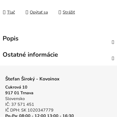
Tlač
Opýtať sa
Strážiť
Popis
Ostatné informácie
Z
á
Štefan Široký - Kovoinox
p
Cukrová 10
ä
917 01 Trnava
t
Slovensko
i
IČ: 37 571 451
e
IČ DPH: SK 1020347779
Po-Pa: 08:00 - 12:00 13:00 - 16:30