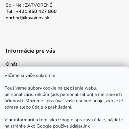
So - Ne : ZATVORENÉ
Tel.: +421 950 427 860
obchod@kovoinox.sk
Informácie pre vás
O nás
Kontakt
Vážime si vaše súkromie
Doprava a platby
Používame súbory cookie na zlepšenie webu,
Ako nakupovať
personalizáciu reklám (ads personalization) a meranie ich
Obchodné podmienky
účinnosti. Môžeme spracúvať vaše osobné údaje, ako je IP
adresa alebo údaje o prehliadaní.
Ochrana osobných údajov
Odstúpenie od zmluvy
Viac informácií o tom, ako Google spracúva údaje, nájdete
na stránke Ako Google používa údaje(link