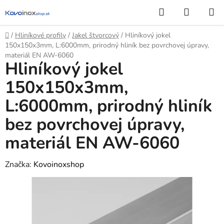
Prejsť
Hľadať
NÁKUP
na
KOŠÍK
obsah
Domov
/
Hliníkové profily
/
Jakel štvorcový
/
Hliníkový jokel
150x150x3mm, L:6000mm, prirodný hliník bez povrchovej úpravy,
materiál EN AW-6060
Hliníkový jokel
150x150x3mm,
L:6000mm, prirodný hliník
bez povrchovej úpravy,
materiál EN AW-6060
Značka:
Kovoinoxshop