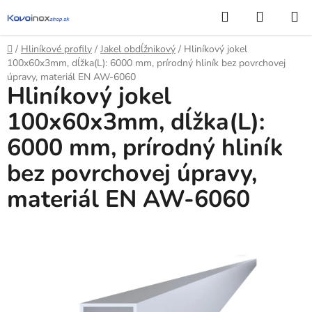
Prejsť
Hľadať
NÁKUP
na
KOŠÍK
obsah
Domov
/
Hliníkové profily
/
Jakel obdĺžnikový
/
Hliníkový jokel
100x60x3mm, dĺžka(L): 6000 mm, prírodný hliník bez povrchovej
úpravy, materiál EN AW-6060
Hliníkový jokel
100x60x3mm, dĺžka(L):
6000 mm, prírodný hliník
bez povrchovej úpravy,
materiál EN AW-6060