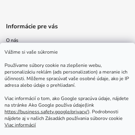
Informácie pre vás
O nás
Kontakt
Vážime si vaše súkromie
Doprava a platby
Používame súbory cookie na zlepšenie webu,
Ako nakupovať
personalizáciu reklám (ads personalization) a meranie ich
Obchodné podmienky
účinnosti. Môžeme spracúvať vaše osobné údaje, ako je IP
adresa alebo údaje o prehliadaní.
Ochrana osobných údajov
Odstúpenie od zmluvy
Viac informácií o tom, ako Google spracúva údaje, nájdete
na stránke Ako Google používa údaje(link
https://business.safety.google/privacy/
⁩). Podrobnosti
Prijímame online platby
nájdete aj v našich Zásadách používania súborov cookie
Viac informácií