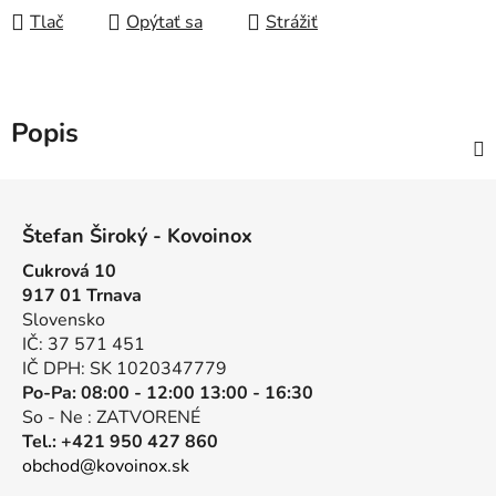
Tlač
Opýtať sa
Strážiť
Popis
Z
á
Štefan Široký - Kovoinox
p
Cukrová 10
ä
917 01 Trnava
t
Slovensko
i
IČ: 37 571 451
e
IČ DPH: SK 1020347779
Po-Pa: 08:00 - 12:00 13:00 - 16:30
So - Ne : ZATVORENÉ
Tel.: +421 950 427 860
obchod@kovoinox.sk