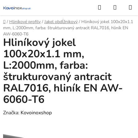
Prejsť
Hľadať
NÁKUP
na
KOŠÍK
obsah
Domov
/
Hliníkové profily
/
Jakel obdĺžnikový
/
Hliníkový jokel 100x20x1.1
mm, L:2000mm, farba: štrukturovaný antracit RAL7016, hliník EN
AW-6060-T6
Hliníkový jokel
100x20x1.1 mm,
L:2000mm, farba:
štrukturovaný antracit
RAL7016, hliník EN AW-
6060-T6
Značka:
Kovoinoxshop