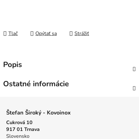
Tlač
Opýtať sa
Strážiť
Popis
Ostatné informácie
Z
á
Štefan Široký - Kovoinox
p
Cukrová 10
ä
917 01 Trnava
t
Slovensko