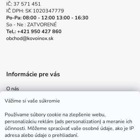
i
IČ: 37 571 451
e
IČ DPH: SK 1020347779
Po-Pa: 08:00 - 12:00 13:00 - 16:30
So - Ne : ZATVORENÉ
Tel.: +421 950 427 860
obchod@kovoinox.sk
Informácie pre vás
O nás
Kontakt
Vážime si vaše súkromie
Doprava a platby
Používame súbory cookie na zlepšenie webu,
Ako nakupovať
personalizáciu reklám (ads personalization) a meranie ich
Obchodné podmienky
účinnosti. Môžeme spracúvať vaše osobné údaje, ako je IP
adresa alebo údaje o prehliadaní.
Ochrana osobných údajov