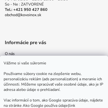
So - Ne : ZATVORENÉ
Tel.: +421 950 427 860
obchod@kovoinox.sk
Informácie pre vás
O nás
Kontakt
Vážime si vaše súkromie
Doprava a platby
Používame súbory cookie na zlepšenie webu,
Ako nakupovať
personalizáciu reklám (ads personalization) a meranie ich
Obchodné podmienky
účinnosti. Môžeme spracúvať vaše osobné údaje, ako je IP
adresa alebo údaje o prehliadaní.
Ochrana osobných údajov
Odstúpenie od zmluvy
Viac informácií o tom, ako Google spracúva údaje, nájdete
na stránke Ako Google používa údaje(link