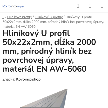
Prejsť
Hľadať
NÁKUP
na
KOŠÍK
obsah
Domov
/
Hliníkové profily
/
Hliníkové U profily
/
Hliníkový U profil
50x22x2mm, dĺžka 2000 mm, prírodný hliník bez povrchovej úpravy,
materiál EN AW-6060
Hliníkový U profil
50x22x2mm, dĺžka 2000
mm, prírodný hliník bez
povrchovej úpravy,
materiál EN AW-6060
Značka:
Kovoinoxshop