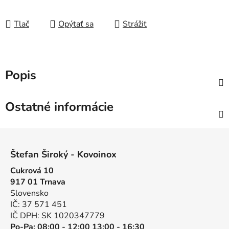
Tlač
Opýtať sa
Strážiť
Popis
Ostatné informácie
Z
á
Štefan Široký - Kovoinox
p
Cukrová 10
ä
917 01 Trnava
t
Slovensko
i
IČ: 37 571 451
e
IČ DPH: SK 1020347779
Po-Pa: 08:00 - 12:00 13:00 - 16:30