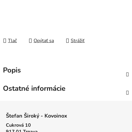
Tlač
Opýtať sa
Strážiť
Popis
Ostatné informácie
Z
á
Štefan Široký - Kovoinox
p
Cukrová 10
ä
917 01 Trnava