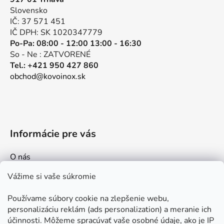
t
Slovensko
i
IČ: 37 571 451
e
IČ DPH: SK 1020347779
Po-Pa: 08:00 - 12:00 13:00 - 16:30
So - Ne : ZATVORENÉ
Tel.: +421 950 427 860
obchod@kovoinox.sk
Informácie pre vás
O nás
Kontakt
Vážime si vaše súkromie
Doprava a platby
Používame súbory cookie na zlepšenie webu,
Ako nakupovať
personalizáciu reklám (ads personalization) a meranie ich
Obchodné podmienky
účinnosti. Môžeme spracúvať vaše osobné údaje, ako je IP