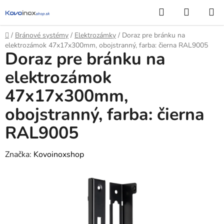
Prejsť
Hľadať
NÁKUP
na
KOŠÍK
obsah
Domov
/
Bránové systémy
/
Elektrozámky
/
Doraz pre bránku na
elektrozámok 47x17x300mm, obojstranný, farba: čierna RAL9005
Doraz pre bránku na
elektrozámok
47x17x300mm,
obojstranný, farba: čierna
RAL9005
Značka:
Kovoinoxshop