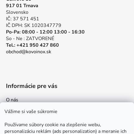
ä
917 01 Trnava
t
Slovensko
i
IČ: 37 571 451
e
IČ DPH: SK 1020347779
Po-Pa: 08:00 - 12:00 13:00 - 16:30
So - Ne : ZATVORENÉ
Tel.: +421 950 427 860
obchod@kovoinox.sk
Informácie pre vás
O nás
Kontakt
Vážime si vaše súkromie
Doprava a platby
Používame súbory cookie na zlepšenie webu,
Ako nakupovať
personalizáciu reklám (ads personalization) a meranie ich