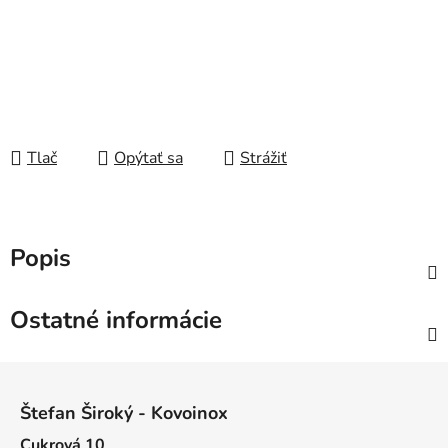
Tlač
Opýtať sa
Strážiť
Popis
Ostatné informácie
Z
á
Štefan Široký - Kovoinox
p
Cukrová 10