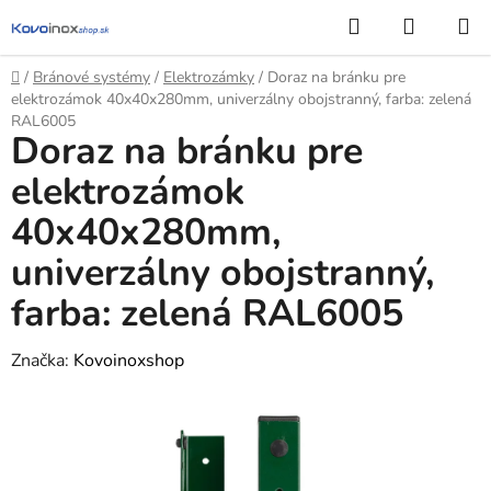
Prejsť
Hľadať
NÁKUP
na
KOŠÍK
obsah
Domov
/
Bránové systémy
/
Elektrozámky
/
Doraz na bránku pre
elektrozámok 40x40x280mm, univerzálny obojstranný, farba: zelená
RAL6005
Doraz na bránku pre
elektrozámok
40x40x280mm,
univerzálny obojstranný,
farba: zelená RAL6005
Značka:
Kovoinoxshop