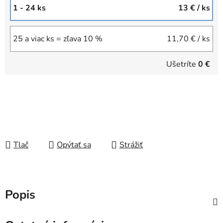
1 - 24 ks
13 €
/ ks
25 a viac ks = zľava 10 %
11,70 €
/ ks
Ušetríte
0 €
Tlač
Opýtať sa
Strážiť
Popis