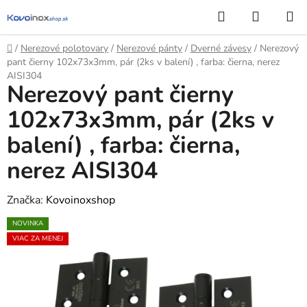
Prejsť
Hľadať
NÁKUP
na
KOŠÍK
obsah
Domov
/
Nerezové polotovary
/
Nerezové pánty
/
Dverné závesy
/
Nerezový
pant čierny 102x73x3mm, pár (2ks v balení) , farba: čierna, nerez
AISI304
Nerezový pant čierny
102x73x3mm, pár (2ks v
balení) , farba: čierna,
nerez AISI304
Značka:
Kovoinoxshop
NOVINKA
VIAC ZA MENEJ