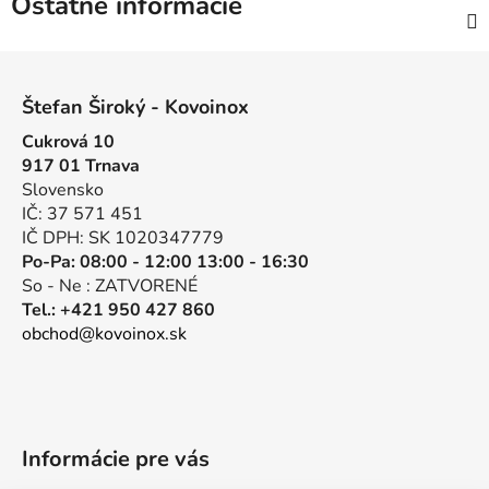
Ostatné informácie
Z
á
Štefan Široký - Kovoinox
p
Cukrová 10
ä
917 01 Trnava
t
Slovensko
i
IČ: 37 571 451
e
IČ DPH: SK 1020347779
Po-Pa: 08:00 - 12:00 13:00 - 16:30
So - Ne : ZATVORENÉ
Tel.: +421 950 427 860
obchod@kovoinox.sk
Informácie pre vás