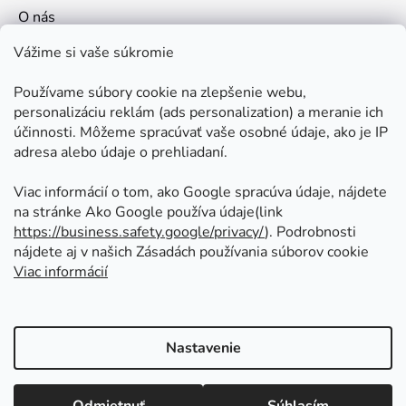
O nás
Kontakt
Vážime si vaše súkromie
Doprava a platby
Používame súbory cookie na zlepšenie webu,
Ako nakupovať
personalizáciu reklám (ads personalization) a meranie ich
Obchodné podmienky
účinnosti. Môžeme spracúvať vaše osobné údaje, ako je IP
adresa alebo údaje o prehliadaní.
Ochrana osobných údajov
Odstúpenie od zmluvy
Viac informácií o tom, ako Google spracúva údaje, nájdete
na stránke Ako Google používa údaje(link
https://business.safety.google/privacy/
⁩). Podrobnosti
Prijímame online platby
nájdete aj v našich Zásadách používania súborov cookie
Viac informácií
Nastavenie
Vytvoril Shoptet
Copyright 2026
Kovoinoxshop.sk - všetko pre
Vážení zákazníci naša predajňa bude od 30.7 do 3.8 ZATVORENÁ z