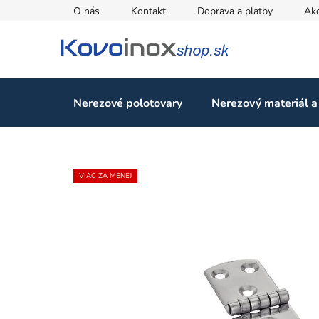
Prejsť
O nás
Kontakt
Doprava a platby
Ak
na
obsah
Nerezové polotovary
Nerezový materiál a
VIAC ZA MENEJ