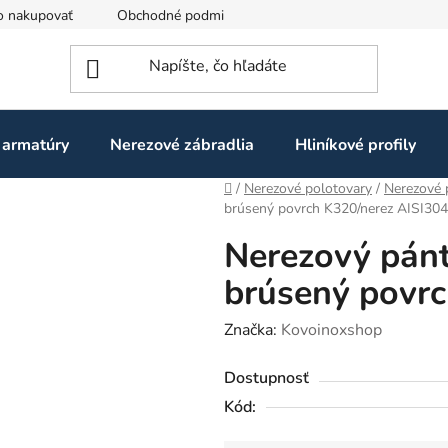
o nakupovať
Obchodné podmienky
Ochrana osobných údaj
 armatúry
Nerezové zábradlia
Hliníkové profily
Domov
/
Nerezové polotovary
/
Nerezové 
brúsený povrch K320/nerez AISI304
Nerezový pán
brúsený povrc
Značka:
Kovoinoxshop
Dostupnosť
Kód: