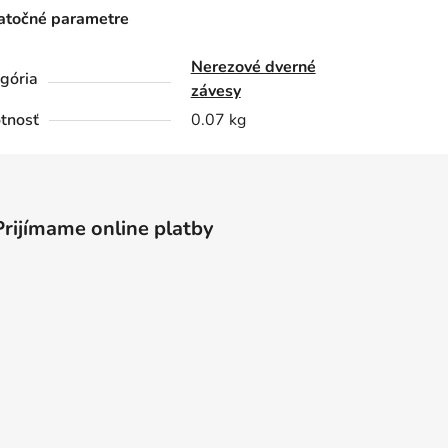
točné parametre
Nerezové dverné
gória
závesy
tnosť
0.07 kg
Prijímame online platby