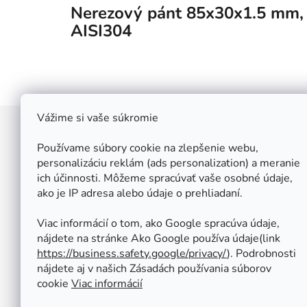
Nerezový pánt 85x30x1.5 mm
AISI304
Vážime si vaše súkromie
Z
á
Používame súbory cookie na zlepšenie webu,
Štefan Široký - Kovoinox
p
personalizáciu reklám (ads personalization) a meranie
Cukrová 10
ich účinnosti. Môžeme spracúvať vaše osobné údaje,
ä
917 01 Trnava
ako je IP adresa alebo údaje o prehliadaní.
t
Slovensko
i
IČ: 37 571 451
Viac informácií o tom, ako Google spracúva údaje,
IČ DPH: SK 1020347779
e
nájdete na stránke Ako Google používa údaje(link
Po-Pa: 08:00 - 12:00 13:00 - 16:30
https://business.safety.google/privacy/
⁩). Podrobnosti
So - Ne : ZATVORENÉ
nájdete aj v našich Zásadách používania súborov
Tel.: +421 950 427 860
cookie
Viac informácií
obchod@kovoinox.sk