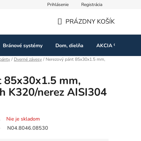
Prihlásenie
Registrácia
ov
Odstúpenie od zmluvy
PRÁZDNY KOŠÍK
NÁKUPNÝ
KOŠÍK
Bránové systémy
Dom, dielňa
AKCIA %
Kon
pánty
/
Dverné závesy
/
Nerezový pánt 85x30x1.5 mm,
t 85x30x1.5 mm,
h K320/nerez AISI304
Nie je skladom
N04.8046.08530