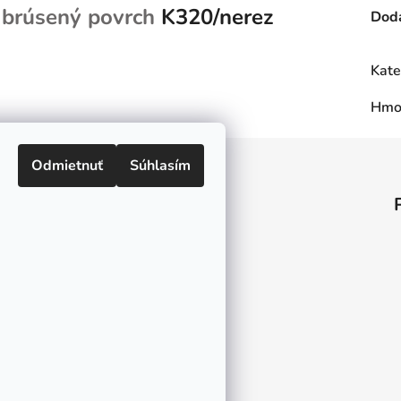
,
brúsený povrch
K320/nerez
Doda
Kate
Hmo
Odmietnuť
Súhlasím
Informácie pre vás
O nás
Kontakt
Doprava a platby
Ako nakupovať
Obchodné podmienky
Ochrana osobných údajov