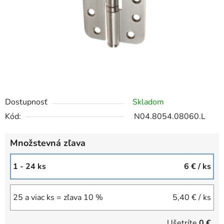
Dostupnosť
Skladom
Kód:
N04.8054.08060.L
Množstevná zľava
1 - 24 ks
6 €
/ ks
25 a viac ks = zľava 10 %
5,40 €
/ ks
Ušetríte
0 €