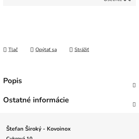
Tlač
Opýtať sa
Strážiť
Popis
Ostatné informácie
Z
á
Štefan Široký - Kovoinox
p
Cukrová 10