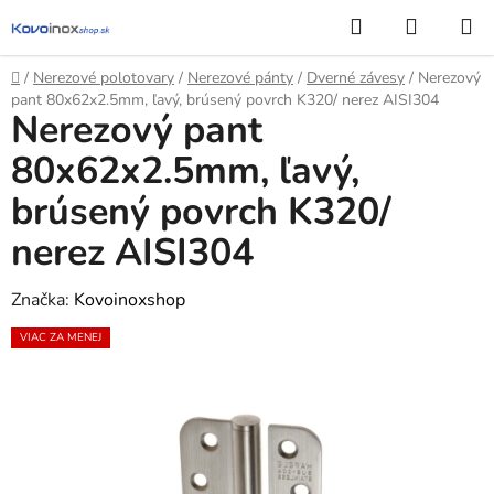
Prejsť
Hľadať
NÁKUP
na
KOŠÍK
obsah
Domov
/
Nerezové polotovary
/
Nerezové pánty
/
Dverné závesy
/
Nerezový
pant 80x62x2.5mm, ľavý, brúsený povrch K320/ nerez AISI304
Nerezový pant
80x62x2.5mm, ľavý,
brúsený povrch K320/
nerez AISI304
Značka:
Kovoinoxshop
VIAC ZA MENEJ