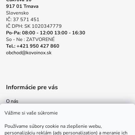
ä
917 01 Trnava
t
Slovensko
i
IČ: 37 571 451
e
IČ DPH: SK 1020347779
Po-Pa: 08:00 - 12:00 13:00 - 16:30
So - Ne : ZATVORENÉ
Tel.: +421 950 427 860
obchod@kovoinox.sk
Informácie pre vás
O nás
Kontakt
Vážime si vaše súkromie
Doprava a platby
Používame súbory cookie na zlepšenie webu,
Ako nakupovať
personalizáciu reklám (ads personalization) a meranie ich