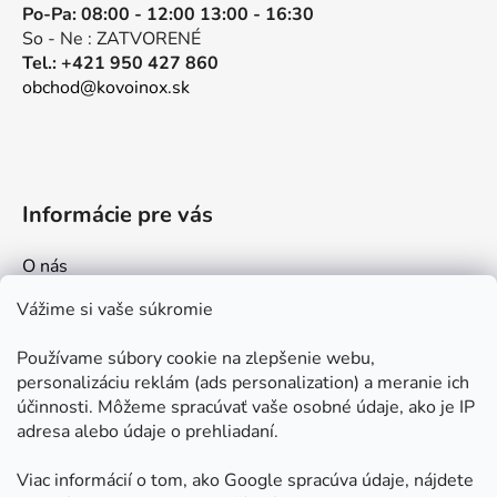
Po-Pa: 08:00 - 12:00 13:00 - 16:30
So - Ne : ZATVORENÉ
Tel.: +421 950 427 860
obchod@kovoinox.sk
Informácie pre vás
O nás
Kontakt
Vážime si vaše súkromie
Doprava a platby
Používame súbory cookie na zlepšenie webu,
Ako nakupovať
personalizáciu reklám (ads personalization) a meranie ich
Obchodné podmienky
účinnosti. Môžeme spracúvať vaše osobné údaje, ako je IP
adresa alebo údaje o prehliadaní.
Ochrana osobných údajov
Odstúpenie od zmluvy
Viac informácií o tom, ako Google spracúva údaje, nájdete