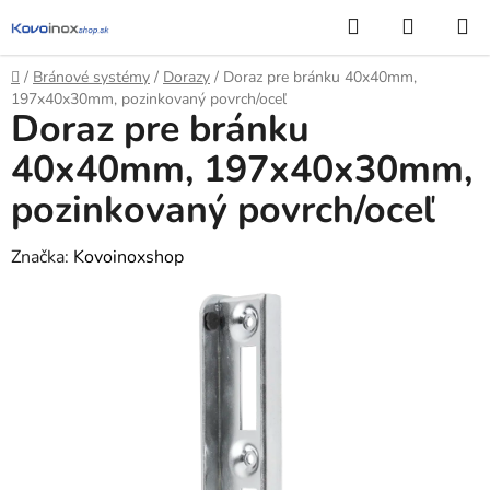
Prejsť
Hľadať
NÁKUP
na
KOŠÍK
obsah
Domov
/
Bránové systémy
/
Dorazy
/
Doraz pre bránku 40x40mm,
197x40x30mm, pozinkovaný povrch/oceľ
Doraz pre bránku
40x40mm, 197x40x30mm,
pozinkovaný povrch/oceľ
Značka:
Kovoinoxshop