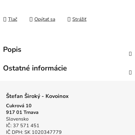
Tlač
Opýtať sa
Strážiť
Popis
Ostatné informácie
Z
á
Štefan Široký - Kovoinox
p
Cukrová 10
ä
917 01 Trnava
t
Slovensko
i
IČ: 37 571 451
e
IČ DPH: SK 1020347779