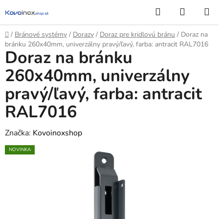
Prejsť
Hľadať
NÁKUP
na
KOŠÍK
obsah
Domov
/
Bránové systémy
/
Dorazy
/
Doraz pre kridlovú bránu
/
Doraz na
bránku 260x40mm, univerzálny pravý/ľavý, farba: antracit RAL7016
Doraz na bránku
260x40mm, univerzálny
pravý/ľavý, farba: antracit
RAL7016
Značka:
Kovoinoxshop
NOVINKA