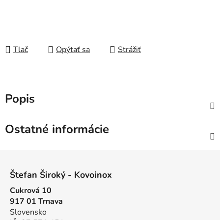
Tlač
Opýtať sa
Strážiť
Popis
Ostatné informácie
Z
á
Štefan Široký - Kovoinox
p
Cukrová 10
ä
917 01 Trnava
t
Slovensko
i