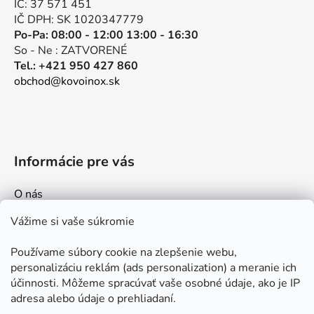
IČ: 37 571 451
e
IČ DPH: SK 1020347779
Po-Pa: 08:00 - 12:00 13:00 - 16:30
So - Ne : ZATVORENÉ
Tel.: +421 950 427 860
obchod@kovoinox.sk
Informácie pre vás
O nás
Kontakt
Vážime si vaše súkromie
Doprava a platby
Používame súbory cookie na zlepšenie webu,
Ako nakupovať
personalizáciu reklám (ads personalization) a meranie ich
Obchodné podmienky
účinnosti. Môžeme spracúvať vaše osobné údaje, ako je IP
adresa alebo údaje o prehliadaní.
Ochrana osobných údajov