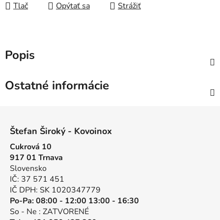
Tlač
Opýtať sa
Strážiť
Popis
Ostatné informácie
Z
á
Štefan Široký - Kovoinox
p
Cukrová 10
ä
917 01 Trnava
t
Slovensko
i
IČ: 37 571 451
e
IČ DPH: SK 1020347779
Po-Pa: 08:00 - 12:00 13:00 - 16:30
So - Ne : ZATVORENÉ