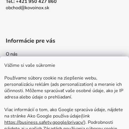
Tel.: +421 950 427 860
obchod@kovoinox.sk
Informácie pre vás
O nás
Kontakt
Vážime si vaše súkromie
Doprava a platby
Používame súbory cookie na zlepšenie webu,
Ako nakupovať
personalizáciu reklám (ads personalization) a meranie ich
Obchodné podmienky
účinnosti. Môžeme spracúvať vaše osobné údaje, ako je IP
adresa alebo údaje o prehliadaní.
Ochrana osobných údajov
Odstúpenie od zmluvy
Viac informácií o tom, ako Google spracúva údaje, nájdete
na stránke Ako Google používa údaje(link
https://business.safety.google/privacy/
⁩). Podrobnosti
Prijímame online platby
nájdete aj v našich Zásadách používania súborov cookie