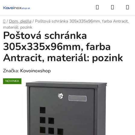
Prejsť
Hľadať
NÁKUP
na
KOŠÍK
obsah
Domov
/
Dom, dielňa
/
Poštová schránka 305x335x96mm, farba Antracit,
materiál: pozink
Poštová schránka
305x335x96mm, farba
Antracit, materiál: pozink
Značka:
Kovoinoxshop
NOVINKA