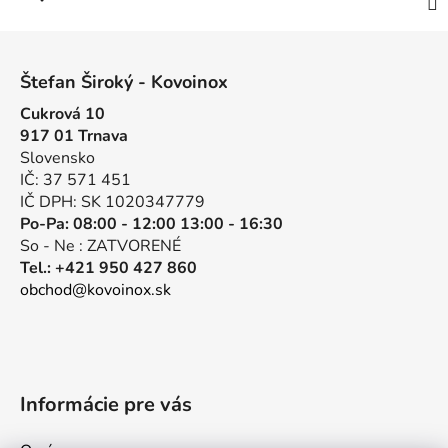
Z
á
Štefan Široký - Kovoinox
p
Cukrová 10
ä
917 01 Trnava
t
Slovensko
i
IČ: 37 571 451
e
IČ DPH: SK 1020347779
Po-Pa: 08:00 - 12:00 13:00 - 16:30
So - Ne : ZATVORENÉ
Tel.: +421 950 427 860
obchod@kovoinox.sk
Informácie pre vás