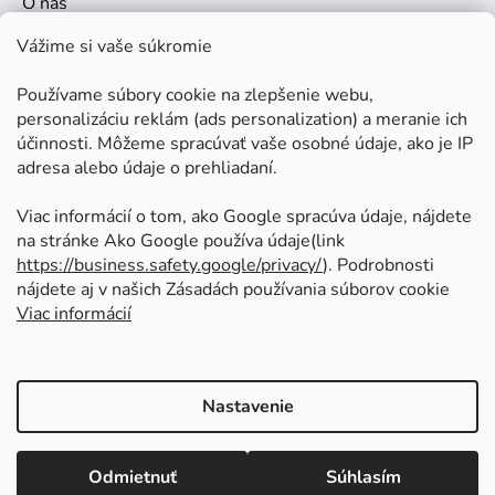
O nás
Kontakt
Vážime si vaše súkromie
Doprava a platby
Používame súbory cookie na zlepšenie webu,
Ako nakupovať
personalizáciu reklám (ads personalization) a meranie ich
Obchodné podmienky
účinnosti. Môžeme spracúvať vaše osobné údaje, ako je IP
adresa alebo údaje o prehliadaní.
Ochrana osobných údajov
Odstúpenie od zmluvy
Viac informácií o tom, ako Google spracúva údaje, nájdete
na stránke Ako Google používa údaje(link
https://business.safety.google/privacy/
⁩). Podrobnosti
Prijímame online platby
nájdete aj v našich Zásadách používania súborov cookie
Viac informácií
Nastavenie
Vytvoril Shoptet
Copyright 2026
Kovoinoxshop.sk - všetko pre
Odmietnuť
Súhlasím
zábradlia, brány a ploty
. Všetky práva vyhradené.