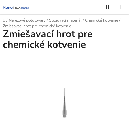
Prejsť
Hľadať
NÁKUP
na
KOŠÍK
obsah
Domov
/
Nerezové polotovary
/
Spojovací materiál
/
Chemické kotvenie
/
Zmiešavací hrot pre chemické kotvenie
Zmiešavací hrot pre
chemické kotvenie