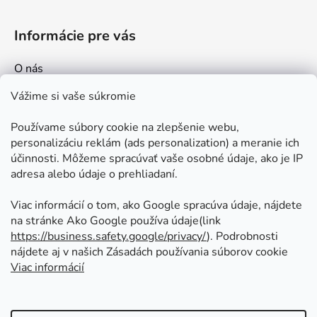
Informácie pre vás
O nás
Kontakt
Vážime si vaše súkromie
Doprava a platby
Používame súbory cookie na zlepšenie webu,
Ako nakupovať
personalizáciu reklám (ads personalization) a meranie ich
Obchodné podmienky
účinnosti. Môžeme spracúvať vaše osobné údaje, ako je IP
adresa alebo údaje o prehliadaní.
Ochrana osobných údajov
Odstúpenie od zmluvy
Viac informácií o tom, ako Google spracúva údaje, nájdete
na stránke Ako Google používa údaje(link
https://business.safety.google/privacy/
⁩). Podrobnosti
Prijímame online platby
nájdete aj v našich Zásadách používania súborov cookie
Viac informácií