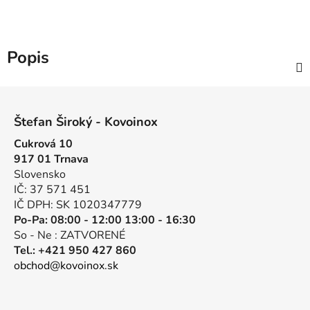
Popis
Z
á
Štefan Široký - Kovoinox
p
Cukrová 10
ä
917 01 Trnava
t
Slovensko
i
IČ: 37 571 451
e
IČ DPH: SK 1020347779
Po-Pa: 08:00 - 12:00 13:00 - 16:30
So - Ne : ZATVORENÉ
Tel.: +421 950 427 860
obchod@kovoinox.sk