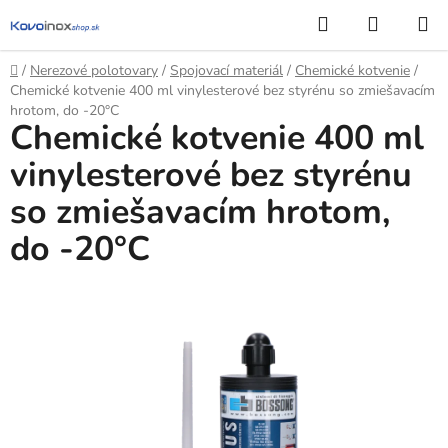
Prejsť
Hľadať
NÁKUP
na
KOŠÍK
obsah
Domov
/
Nerezové polotovary
/
Spojovací materiál
/
Chemické kotvenie
/
Chemické kotvenie 400 ml vinylesterové bez styrénu so zmiešavacím
hrotom, do -20°C
Chemické kotvenie 400 ml
vinylesterové bez styrénu
so zmiešavacím hrotom,
do -20°C