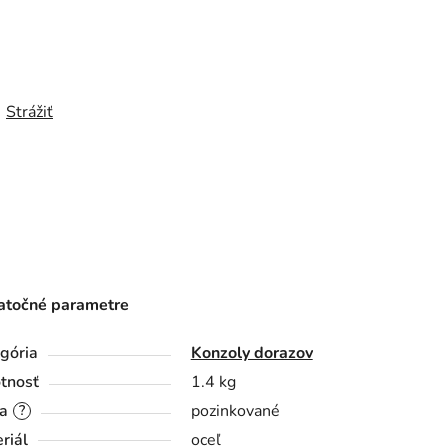
Strážiť
točné parametre
gória
Konzoly dorazov
tnosť
1.4 kg
a
pozinkované
?
riál
oceľ