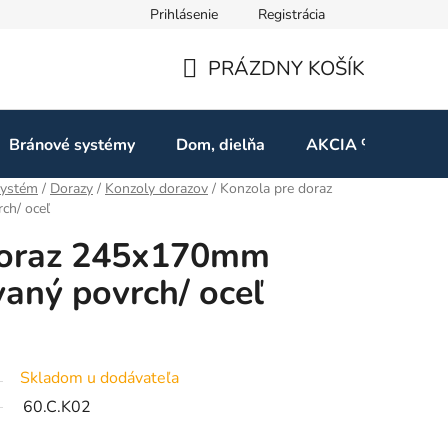
Prihlásenie
Registrácia
ov
Odstúpenie od zmluvy
PRÁZDNY KOŠÍK
NÁKUPNÝ
KOŠÍK
Bránové systémy
Dom, dielňa
AKCIA %
Kon
ystém
/
Dorazy
/
Konzoly dorazov
/
Konzola pre doraz
ch/ oceľ
doraz 245x170mm
aný povrch/ oceľ
Skladom u dodávateľa
60.C.K02