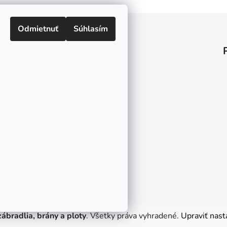
Odmietnuť
Súhlasím
Informácie pre vás
O nás
Kontakt
Doprava a platby
Ako nakupovať
Obchodné podmienky
Ochrana osobných údajov
Odstúpenie od zmluvy
ábradlia, brány a ploty
. Všetky práva vyhradené.
Upraviť nast