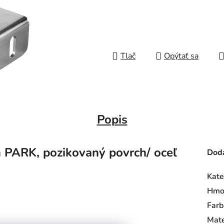
Tlač
Opýtať sa
Popis
PARK, pozikovaný povrch/ oceľ
Doda
Kate
Hmo
Farb
Mate