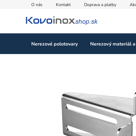
Prejsť
O nás
Kontakt
Doprava a platby
Ak
na
obsah
Nerezové polotovary
Nerezový materiál a