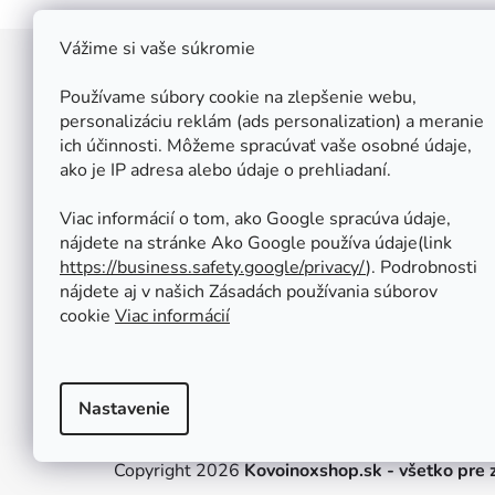
Vážime si vaše súkromie
Z
á
Používame súbory cookie na zlepšenie webu,
Štefan Široký - Kovoinox
p
personalizáciu reklám (ads personalization) a meranie
Cukrová 10
ich účinnosti. Môžeme spracúvať vaše osobné údaje,
ä
917 01 Trnava
ako je IP adresa alebo údaje o prehliadaní.
t
Slovensko
i
IČ: 37 571 451
Viac informácií o tom, ako Google spracúva údaje,
IČ DPH: SK 1020347779
e
nájdete na stránke Ako Google používa údaje(link
Po-Pa: 08:00 - 12:00 13:00 - 16:30
https://business.safety.google/privacy/
⁩). Podrobnosti
So - Ne : ZATVORENÉ
nájdete aj v našich Zásadách používania súborov
Tel.: +421 950 427 860
cookie
Viac informácií
obchod@kovoinox.sk
Nastavenie
Copyright 2026
Kovoinoxshop.sk - všetko pre z