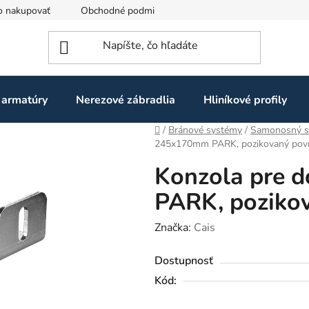
o nakupovať
Obchodné podmienky
Ochrana osobných údaj
 armatúry
Nerezové zábradlia
Hliníkové profily
Domov
/
Bránové systémy
/
Samonosný s
245x170mm PARK, pozikovaný povr
Konzola pre 
PARK, pozikov
Značka:
Cais
Dostupnosť
Kód: