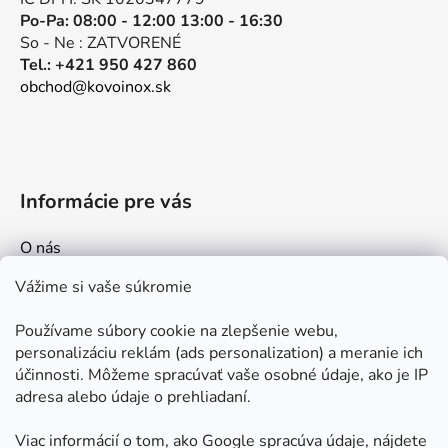
Po-Pa: 08:00 - 12:00 13:00 - 16:30
So - Ne : ZATVORENÉ
Tel.: +421 950 427 860
obchod@kovoinox.sk
Informácie pre vás
O nás
Kontakt
Vážime si vaše súkromie
Doprava a platby
Používame súbory cookie na zlepšenie webu,
Ako nakupovať
personalizáciu reklám (ads personalization) a meranie ich
Obchodné podmienky
účinnosti. Môžeme spracúvať vaše osobné údaje, ako je IP
adresa alebo údaje o prehliadaní.
Ochrana osobných údajov
Odstúpenie od zmluvy
Viac informácií o tom, ako Google spracúva údaje, nájdete