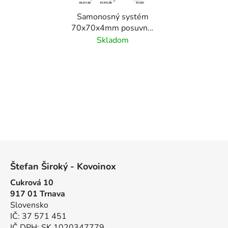
Samonosný systém
70x70x4mm posuvnej
brány do prejazdu
Skladom
4.5m/250kg, vozíky s
nylonovými kolieskami (
set obsauje aj profil
70x70 pozinkovaný
povrch)
Z
á
Štefan Široký - Kovoinox
p
Cukrová 10
ä
917 01 Trnava
t
Slovensko
i
IČ: 37 571 451
e
IČ DPH: SK 1020347779